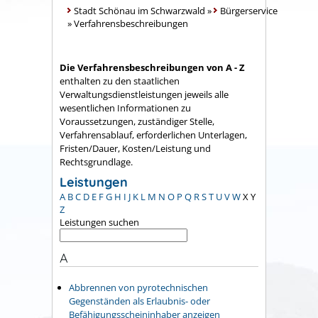
Stadt Schönau im Schwarzwald
»
Bürgerservice
»
Verfahrensbeschreibungen
Die Verfahrensbeschreibungen von A - Z
enthalten zu den staatlichen
Verwaltungsdienstleistungen jeweils alle
wesentlichen Informationen zu
Voraussetzungen, zuständiger Stelle,
Verfahrensablauf, erforderlichen Unterlagen,
Fristen/Dauer, Kosten/Leistung und
Rechtsgrundlage.
Leistungen
A
B
C
D
E
F
G
H
I
J
K
L
M
N
O
P
Q
R
S
T
U
V
W
X
Y
Z
Leistungen suchen
A
Abbrennen von pyrotechnischen
Gegenständen als Erlaubnis- oder
Befähigungsscheininhaber anzeigen