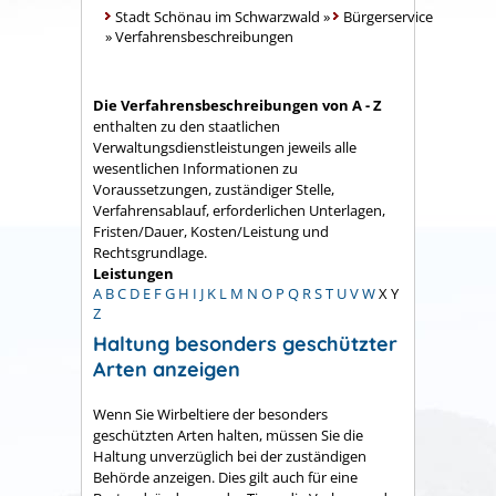
Stadt Schönau im Schwarzwald
»
Bürgerservice
»
Verfahrensbeschreibungen
Die Verfahrensbeschreibungen von A - Z
enthalten zu den staatlichen
Verwaltungsdienstleistungen jeweils alle
wesentlichen Informationen zu
Voraussetzungen, zuständiger Stelle,
Verfahrensablauf, erforderlichen Unterlagen,
Fristen/Dauer, Kosten/Leistung und
Rechtsgrundlage.
Leistungen
A
B
C
D
E
F
G
H
I
J
K
L
M
N
O
P
Q
R
S
T
U
V
W
X
Y
Z
Haltung besonders geschützter
Arten anzeigen
Wenn Sie Wirbeltiere der besonders
geschützten Arten halten, müssen Sie die
Haltung unverzüglich bei der zuständigen
Behörde anzeigen. Dies gilt auch für eine