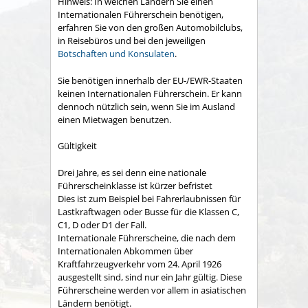
Hinweis:
In welchen Ländern Sie einen
Internationalen Führe
r
schein benötigen,
erfahren Sie von den großen Automobilclubs,
in Reisebüros und bei den jeweiligen
Botschaften und Konsulaten
.
Sie benötigen innerhalb der EU-/EWR-Staaten
keinen Internation
a
len Führerschein. Er kann
dennoch nützlich sein, wenn Sie im Au
s
land
einen Mietwagen benutzen.
Gültigkeit
Drei Jahre, es sei denn eine nationale
Führerscheinklasse ist kürzer befristet
Dies ist zum Beispiel bei Fahrerlaubnissen für
Lastkraftwagen oder Busse für die Klassen C,
C1, D oder D1 der Fall.
Internationale Führerscheine, die nach dem
Internationalen Abkommen über
Kraftfahrzeugverkehr vom 24. April 1926
ausgestellt sind, sind nur ein Jahr gültig. Diese
Führerscheine werden vor allem in asiatischen
Ländern benötigt.