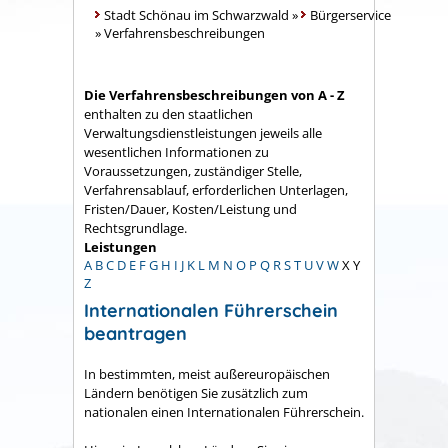
Stadt Schönau im Schwarzwald
»
Bürgerservice
»
Verfahrensbeschreibungen
Die Verfahrensbeschreibungen von A - Z
enthalten zu den staatlichen
Verwaltungsdienstleistungen jeweils alle
wesentlichen Informationen zu
Voraussetzungen, zuständiger Stelle,
Verfahrensablauf, erforderlichen Unterlagen,
Fristen/Dauer, Kosten/Leistung und
Rechtsgrundlage.
Leistungen
A
B
C
D
E
F
G
H
I
J
K
L
M
N
O
P
Q
R
S
T
U
V
W
X
Y
Z
Internationalen Führerschein
beantragen
In bestimmten, meist außereuropäischen
Ländern benötigen Sie zusätzlich zum
nationalen einen Internationalen Führerschein.