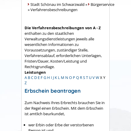
Stadt Schönau im Schwarzwald
»
Bürgerservice
»
Verfahrensbeschreibungen
Die Verfahrensbeschreibungen von A - Z
enthalten zu den staatlichen
Verwaltungsdienstleistungen jeweils alle
wesentlichen Informationen zu
Voraussetzungen, zuständiger Stelle,
Verfahrensablauf, erforderlichen Unterlagen,
Fristen/Dauer, Kosten/Leistung und
Rechtsgrundlage.
Leistungen
A
B
C
D
E
F
G
H
I
J
K
L
M
N
O
P
Q
R
S
T
U
V
W
X
Y
Z
Erbschein beantragen
Zum Nachweis Ihres Erbrechts brauchen Sie in
der Regel einen Erbschein. Mit dem Erbschein
ist amtlich beurkundet,
wer Erbin oder Erbe der verstorbenen
Person ist und