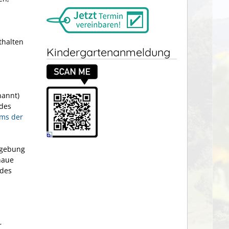
thalten
Kindergartenanmeldung
nannt)
 des
ums der
sgebung
naue
 des
r