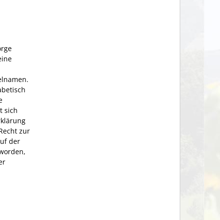
orge
eine
elnamen.
abetisch
e
 sich
rklärung
Recht zur
uf der
 worden,
er