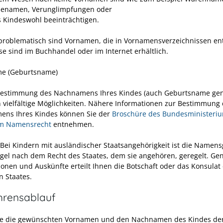
ienamen, Verunglimpfungen
oder
s Kindeswohl beeinträchtigen.
problematisch sind Vornamen, die in Vornamensverzeichnissen en
se sind im Buchhandel oder im Internet erhältlich.
e (Geburtsname)
Bestimmung des Nachnamens Ihres Kindes (auch Geburtsname ge
 vielfältige Möglichkeiten. Nähere Informationen zur Bestimmung
ns Ihres Kindes können Sie der
Broschüre des Bundesministeri
um Namensrecht
entnehmen.
 Bei Kindern mit ausländischer Staatsangehörigkeit ist die Namen
egel nach dem Recht des Staates, dem sie angehören, geregelt. Ge
ionen und Auskünfte erteilt Ihnen die Botschaft oder das Konsulat
n Staates.
hrensablauf
ie die gewünschten Vornamen und den Nachnamen des Kindes de