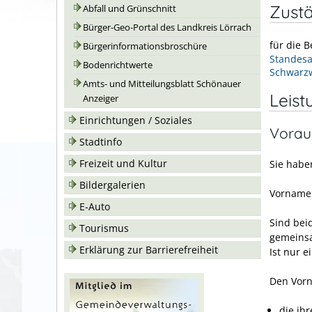
Zustä
Abfall und Grünschnitt
Bürger-Geo-Portal des Landkreis Lörrach
für die 
Bürgerinformationsbroschüre
Standesa
Bodenrichtwerte
Schwarz
Amts- und Mitteilungsblatt Schönauer
Leist
Anzeiger
Einrichtungen / Soziales
Vorau
Stadtinfo
Freizeit und Kultur
Sie habe
Bildergalerien
Vorname
E-Auto
Sind bei
Tourismus
gemeins
Erklärung zur Barrierefreiheit
Ist nur 
Den Vorn
die ih