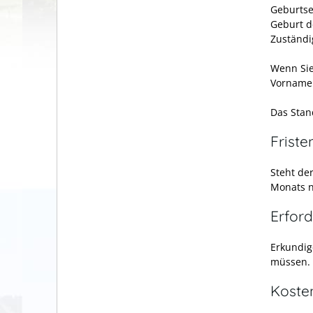
Geburtse
Geburt d
Zuständi
Wenn Si
Vorname
Das Stan
Friste
Steht de
Monats n
Erford
Erkundig
müssen.
Koste