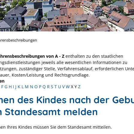
hrensbeschreibungen
ahrensbeschreibungen von A - Z
enthalten zu den staatlichen
ngsdienstleistungen jeweils alle wesentlichen Informationen zu
tzungen, zuständiger Stelle, Verfahrensablauf, erforderlichen Unt
Dauer, Kosten/Leistung und Rechtsgrundlage.
en
F
G
H
I
J
K
L
M
N
O
P
Q
R
S
T
U
V
W
X
Y
Z
en des Kindes nach der Gebu
 Standesamt melden
n Ihres Kindes müssen Sie dem Standesamt mitteilen.