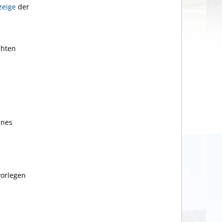
zeige
der
chten
ines
vorlegen