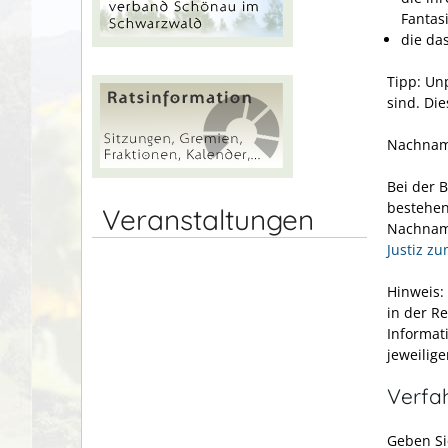
Fantas
die da
Tipp: Un
sind. Die
Nachnam
Bei der 
bestehen
Veranstaltungen
Nachname
Justiz z
Hinweis:
in der R
Informat
jeweilige
Verfa
Geben S