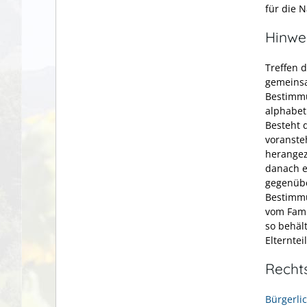
für die 
Hinwe
Treffen 
gemeinsa
Bestimmu
alphabet
Besteht 
voranste
herangez
danach e
gegenübe
Bestimmu
vom Fami
so behäl
Elternte
Recht
Bürgerli