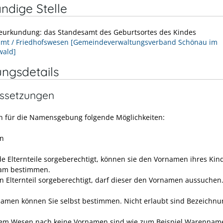
ndige Stelle
Beurkundung: das Standesamt des Geburtsortes des Kindes
mt / Friedhofswesen [Gemeindeverwaltungsverband Schönau im
wald]
ungsdetails
ssetzungen
n für die Namensgebung folgende Möglichkeiten:
n
de Elternteile sorgeberechtigt, können sie den Vornamen ihres Kin
am bestimmen.
ein Elternteil sorgeberechtigt, darf dieser den Vornamen aussuchen
amen können Sie selbst bestimmen. Nicht erlaubt sind Bezeichnu
rem Wesen nach keine Vornamen sind
wie zum Beispiel Warennam