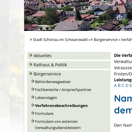
Stadt Schönau im Schwarzwald
»
Bürgerservice
»
Verfa
Die Verf
Aktuelles
Verwaltu
Rathaus & Politik
Vorausse
Bürgerservice
Fristen/
Leistung
Behördenwegweiser
A
B
C
D
E
Fachbereiche / Ansprechpartner
Nam
Lebenslagen
Verfahrensbeschreibungen
dem
Formulare
Formulare von externen
Den Name
Verwaltungsdienstleistern