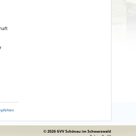
haft
r
mpfehlen
© 2026 GVV Schönau im Schwarzwald