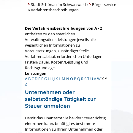
Stadt Schönau im Schwarzwald
»
Bürgerservice
»
Verfahrensbeschreibungen
Die Verfahrensbeschreibungen von A - Z
enthalten zu den staatlichen
Verwaltungsdienstleistungen jeweils alle
wesentlichen Informationen zu
Voraussetzungen, zuständiger Stelle,
Verfahrensablauf, erforderlichen Unterlagen,
Fristen/Dauer, Kosten/Leistung und
Rechtsgrundlage.
Leistungen
A
B
C
D
E
F
G
H
I
J
K
L
M
N
O
P
Q
R
S
T
U
V
W
X
Y
Z
Unternehmen oder
selbstständige Tätigkeit zur
Steuer anmelden
Damit das Finanzamt Sie bei der Steuer richtig
einordnen kann, benötigt es bestimmte
Informationen zu Ihrem Unternehmen oder