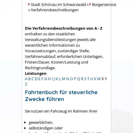
Stadt Schönau im Schwarzwald
»
Bürgerservice
»
Verfahrensbeschreibungen
Die Verfahrensbeschreibungen von A - Z
enthalten zu den staatlichen
Verwaltungsdienstleistungen jeweils alle
wesentlichen Informationen zu
Voraussetzungen, zuständiger Stelle,
Verfahrensablauf, erforderlichen Unterlagen,
Fristen/Dauer, Kosten/Leistung und
Rechtsgrundlage.
Leistungen
A
B
C
D
E
F
G
H
I
J
K
L
M
N
O
P
Q
R
S
T
U
V
W
X
Y
Z
Fahrtenbuch für steuerliche
Zwecke führen
Sie nutzen ein Fahrzeug im Rahmen Ihrer
gewerblichen,
selbständigen oder