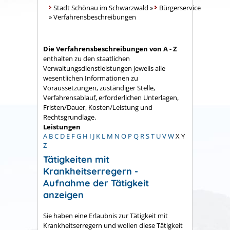
Stadt Schönau im Schwarzwald
»
Bürgerservice
»
Verfahrensbeschreibungen
Die Verfahrensbeschreibungen von A - Z
enthalten zu den staatlichen
Verwaltungsdienstleistungen jeweils alle
wesentlichen Informationen zu
Voraussetzungen, zuständiger Stelle,
Verfahrensablauf, erforderlichen Unterlagen,
Fristen/Dauer, Kosten/Leistung und
Rechtsgrundlage.
Leistungen
A
B
C
D
E
F
G
H
I
J
K
L
M
N
O
P
Q
R
S
T
U
V
W
X
Y
Z
Tätigkeiten mit
Krankheitserregern -
Aufnahme der Tätigkeit
anzeigen
Sie haben eine Erlaubnis zur Tätigkeit mit
Krankheitserregern und wollen diese Tätigkeit