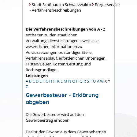
Stadt Schönau im Schwarzwald
»
Bürgerservice
»
Verfahrensbeschreibungen
Die Verfahrensbeschreibungen von A - Z
enthalten zu den staatlichen
Verwaltungsdienstleistungen jeweils alle
wesentlichen Informationen zu
Voraussetzungen, zuständiger Stelle,
Verfahrensablauf, erforderlichen Unterlagen,
Fristen/Dauer, Kosten/Leistung und
Rechtsgrundlage.
Leistungen
A
B
C
D
E
F
G
H
I
J
K
L
M
N
O
P
Q
R
S
T
U
V
W
X
Y
Z
Gewerbesteuer - Erklärung
abgeben
Die Gewerbesteuer wird auf den
Gewerbeertrag erhoben.
Das ist der Gewinn aus dem Gewerbebetrieb