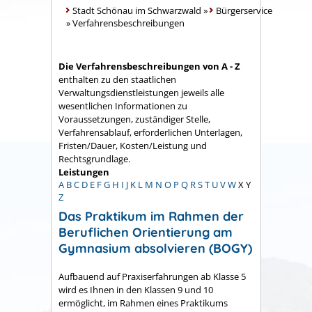
Stadt Schönau im Schwarzwald
»
Bürgerservice
»
Verfahrensbeschreibungen
Die Verfahrensbeschreibungen von A - Z
enthalten zu den staatlichen
Verwaltungsdienstleistungen jeweils alle
wesentlichen Informationen zu
Voraussetzungen, zuständiger Stelle,
Verfahrensablauf, erforderlichen Unterlagen,
Fristen/Dauer, Kosten/Leistung und
Rechtsgrundlage.
Leistungen
A
B
C
D
E
F
G
H
I
J
K
L
M
N
O
P
Q
R
S
T
U
V
W
X
Y
Z
Das Praktikum im Rahmen der
Beruflichen Orientierung am
Gymnasium absolvieren (BOGY)
Aufbauend auf Praxiserfahrungen ab Klasse 5
wird es Ihnen in den Klassen 9 und 10
ermöglicht, im Rahmen eines Praktikums