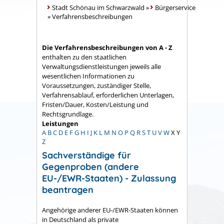
Stadt Schönau im Schwarzwald
»
Bürgerservice
»
Verfahrensbeschreibungen
Die Verfahrensbeschreibungen von A - Z
enthalten zu den staatlichen
Verwaltungsdienstleistungen jeweils alle
wesentlichen Informationen zu
Voraussetzungen, zuständiger Stelle,
Verfahrensablauf, erforderlichen Unterlagen,
Fristen/Dauer, Kosten/Leistung und
Rechtsgrundlage.
Leistungen
A
B
C
D
E
F
G
H
I
J
K
L
M
N
O
P
Q
R
S
T
U
V
W
X
Y
Z
Sachverständige für
Gegenproben (andere
EU-/EWR-Staaten) - Zulassung
beantragen
Angehörige anderer EU-/EWR-Staaten können
in Deutschland als private