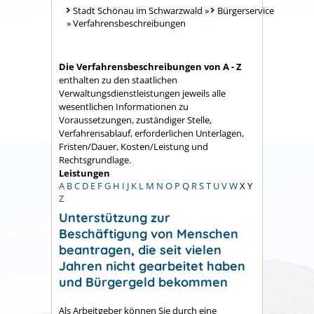
Stadt Schönau im Schwarzwald
»
Bürgerservice
»
Verfahrensbeschreibungen
Die Verfahrensbeschreibungen von A - Z
enthalten zu den staatlichen
Verwaltungsdienstleistungen jeweils alle
wesentlichen Informationen zu
Voraussetzungen, zuständiger Stelle,
Verfahrensablauf, erforderlichen Unterlagen,
Fristen/Dauer, Kosten/Leistung und
Rechtsgrundlage.
Leistungen
A
B
C
D
E
F
G
H
I
J
K
L
M
N
O
P
Q
R
S
T
U
V
W
X
Y
Z
Unterstützung zur
Beschäftigung von Menschen
beantragen, die seit vielen
Jahren nicht gearbeitet haben
und Bürgergeld bekommen
Als Arbeitgeber können Sie durch eine