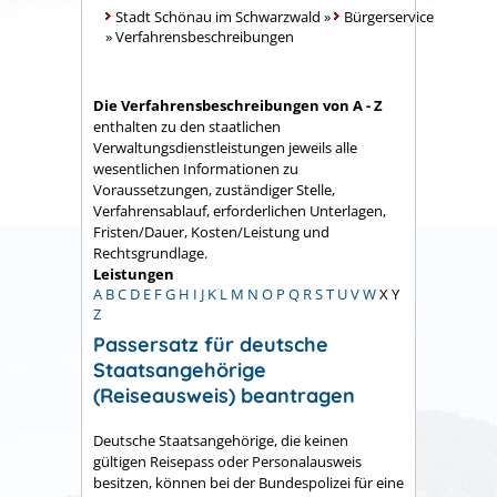
Stadt Schönau im Schwarzwald
»
Bürgerservice
»
Verfahrensbeschreibungen
Die Verfahrensbeschreibungen von A - Z
enthalten zu den staatlichen
Verwaltungsdienstleistungen jeweils alle
wesentlichen Informationen zu
Voraussetzungen, zuständiger Stelle,
Verfahrensablauf, erforderlichen Unterlagen,
Fristen/Dauer, Kosten/Leistung und
Rechtsgrundlage.
Leistungen
A
B
C
D
E
F
G
H
I
J
K
L
M
N
O
P
Q
R
S
T
U
V
W
X
Y
Z
Passersatz für deutsche
Staatsangehörige
(Reiseausweis) beantragen
Deutsche Staatsangehörige, die keinen
gültigen Reisepass oder Personalausweis
besitzen, können bei der Bundespolizei für eine