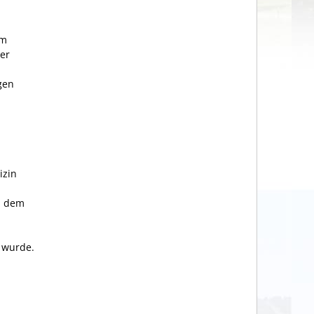
im
her
gen
izin
i dem
t wurde.