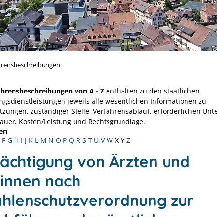
hrensbeschreibungen
ahrensbeschreibungen von A - Z
enthalten zu den staatlichen
ngsdienstleistungen jeweils alle wesentlichen Informationen zu
tzungen, zuständiger Stelle, Verfahrensablauf, erforderlichen Unt
Dauer, Kosten/Leistung und Rechtsgrundlage.
en
F
G
H
I
J
K
L
M
N
O
P
Q
R
S
T
U
V
W
X
Y
Z
ächtigung von Ärzten und
tinnen nach
ahlenschutzverordnung zur