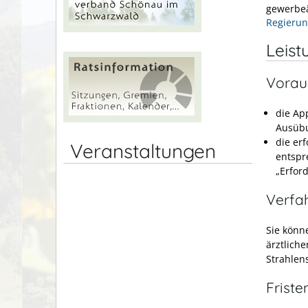
gewerbeä
Regierun
Leist
Vorau
die Ap
Ausübu
die er
Veranstaltungen
entspr
„Erfor
Verfa
Sie könn
ärztlich
Strahlen
Friste