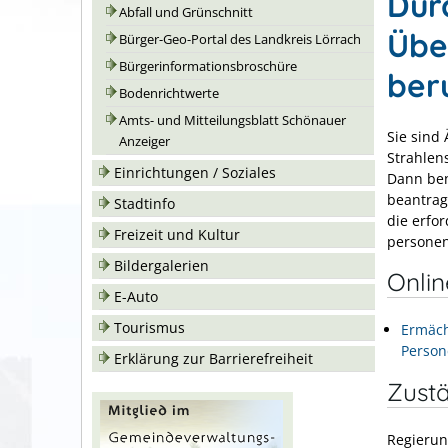
Dur
Abfall und Grünschnitt
Übe
Bürger-Geo-Portal des Landkreis Lörrach
Bürgerinformationsbroschüre
ber
Bodenrichtwerte
Amts- und Mitteilungsblatt Schönauer
Sie sind
Anzeiger
Strahlen
Einrichtungen / Soziales
Dann ben
beantrag
Stadtinfo
die erfo
Freizeit und Kultur
personen
Bildergalerien
Onli
E-Auto
Tourismus
Ermäch
Person
Erklärung zur Barrierefreiheit
Zustä
Regierun