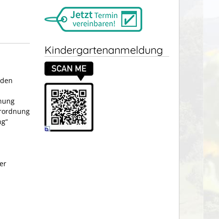
Kindergartenanmeldung
nden
chung
erordnung
ng“
er