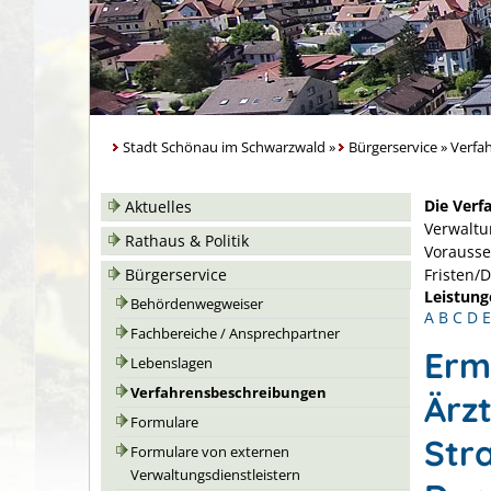
Stadt Schönau im Schwarzwald
»
Bürgerservice
»
Verfa
Die Verf
Aktuelles
Verwaltu
Rathaus & Politik
Vorausse
Bürgerservice
Fristen/
Leistung
Behördenwegweiser
A
B
C
D
E
Fachbereiche / Ansprechpartner
Erm
Lebenslagen
Verfahrensbeschreibungen
Ärz
Formulare
Str
Formulare von externen
Verwaltungsdienstleistern