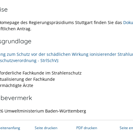
ise
Homepage des Regierungspräsidiums Stuttgart finden Sie das
Dok
ftlichen Antrag.
sgrundlage
ng zum Schutz vor der schädlichen Wirkung ionisierender Strahlu
nschutzverordnung - StrlSchV):
rforderliche Fachkunde im Strahlenschutz
ktualisierung der Fachkunde
Ermächtigte Ärzte
abevermerk
026 Umweltministerium Baden-Württemberg
eitenanfang
Seite drucken
PDF drucken
Seite e