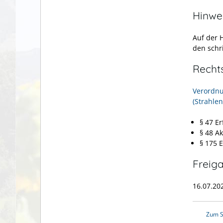
Hinwe
Auf der 
den schri
Recht
Verordnu
(Strahle
§ 47 E
§ 48 A
§ 175 
Freig
16.07.2
Zum S