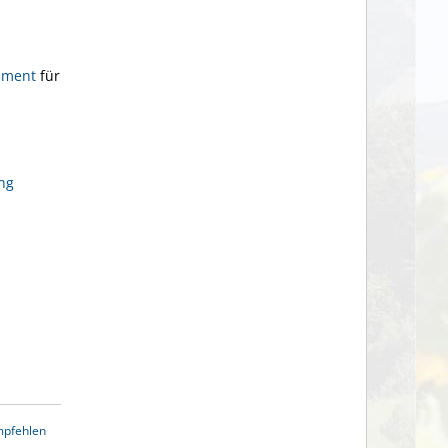
ument
für
ng
mpfehlen