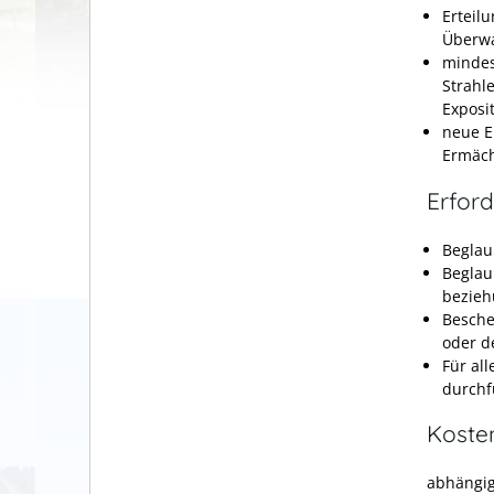
Erteil
Überwa
mindes
Strahl
Exposi
neue E
Ermäch
Erford
Beglau
Beglau
bezieh
Besche
oder d
Für al
durchf
Koste
abhängig