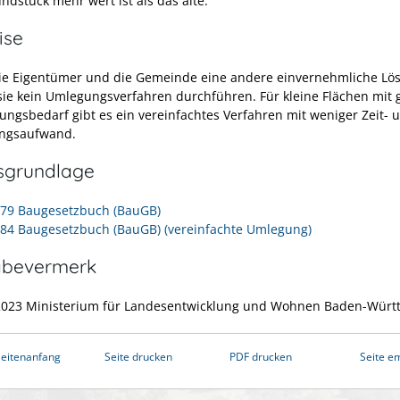
ndstück mehr wert ist als das alte.
ise
ie Eigentümer und die Gemeinde eine andere einvernehmliche Lö
ie kein Umlegungsverfahren durchführen. Für kleine Flächen mit
ngsbedarf gibt es ein vereinfachtes Verfahren mit weniger Zeit- 
ungsaufwand.
sgrundlage
- 79 Baugesetzbuch (BauGB)
- 84 Baugesetzbuch (BauGB) (vereinfachte Umlegung)
abevermerk
2023
Ministerium für Landesentwicklung und Wohnen
Baden-Würt
eitenanfang
Seite drucken
PDF drucken
Seite e