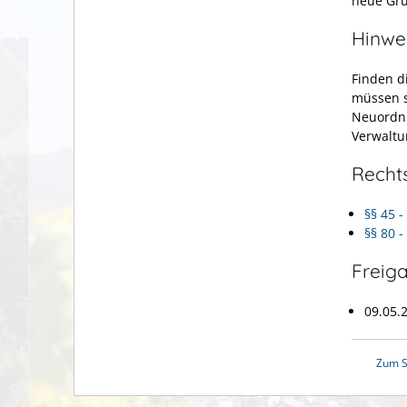
neue Gru
Hinwe
Finden d
müssen s
Neuordnu
Verwalt
Recht
§§ 45 
§§ 80 
Freig
09.05.
Zum S