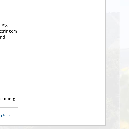
sung,
 geringem
und
temberg
mpfehlen