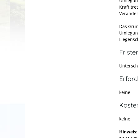
Umlegung
Kraft tr
Veränder
Das Gru
Umlegung
Liegensc
Friste
Untersch
Erford
keine
Koste
keine
Hinweis: