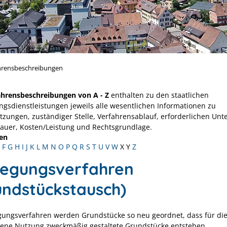
hrensbeschreibungen
ahrensbeschreibungen von A - Z
enthalten zu den staatlichen
ngsdienstleistungen jeweils alle wesentlichen Informationen zu
tzungen, zuständiger Stelle, Verfahrensablauf, erforderlichen Unt
Dauer, Kosten/Leistung und Rechtsgrundlage.
en
F
G
H
I
J
K
L
M
N
O
P
Q
R
S
T
U
V
W
X
Y
Z
egungsverfahren
undstückstausch)
ungsverfahren werden Grundstücke so neu geordnet, dass für di
ene Nutzung zweckmäßig gestaltete Grundstücke entstehen.