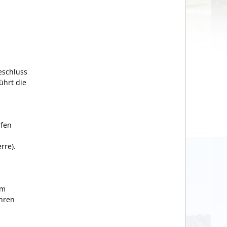
eschluss
ührt die
rfen
rre).
em
ahren