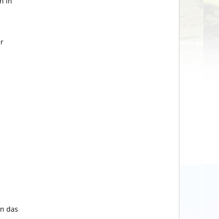
n in
r
nn das