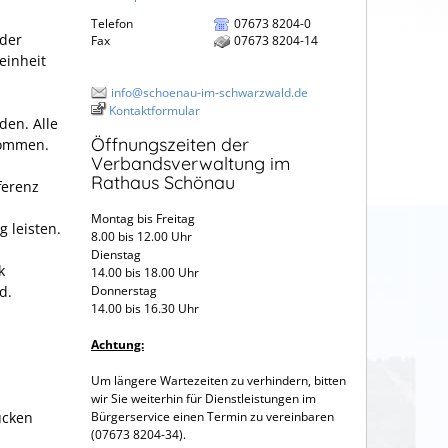
Telefon
07673 8204-0
 der
Fax
07673 8204-14
einheit
info@schoenau-im-schwarzwald.de
Kontaktformular
den. Alle
Öffnungszeiten der
kommen.
Verbandsverwaltung im
Rathaus Schönau
ferenz
Montag bis Freitag
 leisten.
8.00 bis 12.00 Uhr
Dienstag
k
14.00 bis 18.00 Uhr
d.
Donnerstag
14.00 bis 16.30 Uhr
Achtung:
Um längere Wartezeiten zu verhindern, bitten
wir Sie weiterhin für Dienstleistungen im
ücken
Bürgerservice einen Termin zu vereinbaren
(07673 8204-34).