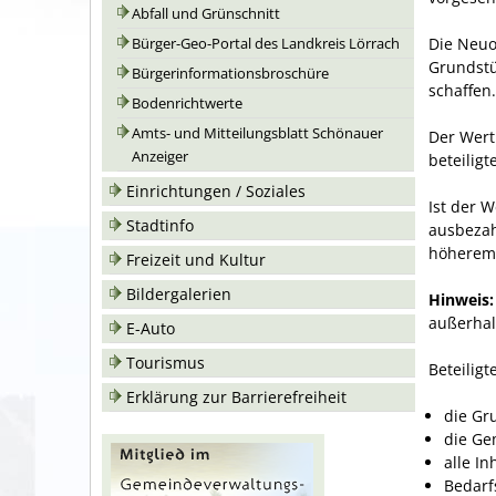
Abfall und Grünschnitt
Die Neuo
Bürger-Geo-Portal des Landkreis Lörrach
Grundstü
Bürgerinformationsbroschüre
schaffen.
Bodenrichtwerte
Amts- und Mitteilungsblatt Schönauer
Der Wert
Anzeiger
beteilig
Einrichtungen / Soziales
Ist der W
Stadtinfo
ausbezah
höherem 
Freizeit und Kultur
Bildergalerien
Hinweis:
außerhal
E-Auto
Tourismus
Beteilig
Erklärung zur Barrierefreiheit
die Gr
die Ge
alle I
Bedarf