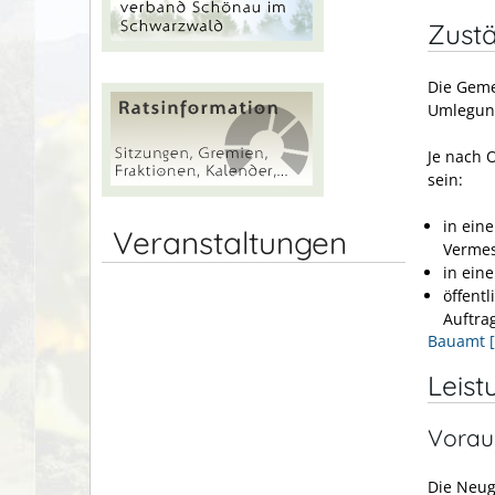
Zustä
Die Geme
Umlegung
Je nach 
sein:
in ein
Veranstaltungen
Verme
in ein
öffent
Auftra
Bauamt 
Leist
Vorau
Die Neug