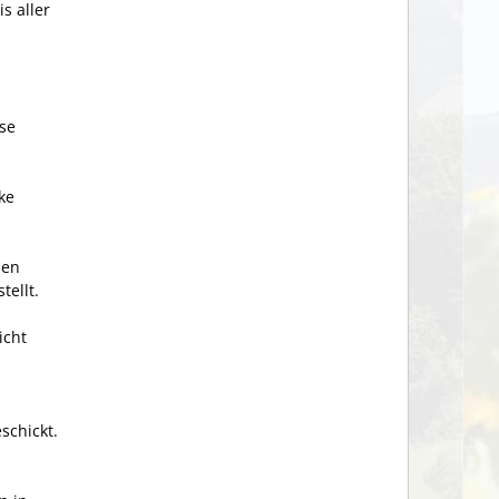
s aller
se
ke
den
ellt.
icht
schickt.