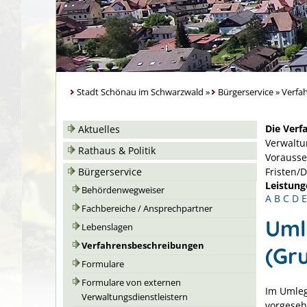
Stadt Schönau im Schwarzwald
»
Bürgerservice
»
Verfa
Die Verf
Aktuelles
Verwaltu
Rathaus & Politik
Vorausse
Bürgerservice
Fristen/
Leistung
Behördenwegweiser
A
B
C
D
E
Fachbereiche / Ansprechpartner
Uml
Lebenslagen
Verfahrensbeschreibungen
(Gr
Formulare
Formulare von externen
Im Umleg
Verwaltungsdienstleistern
vorgeseh