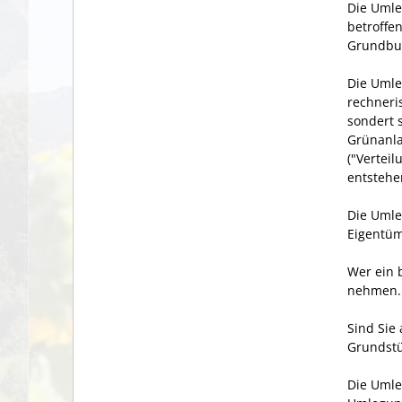
Die Umle
betroffe
Grundbu
Die Umle
rechner
sondert s
Grünanl
("Vertei
entstehe
Die Umle
Eigentüm
Wer ein 
nehmen.
Sind Sie
Grundstü
Die Umle