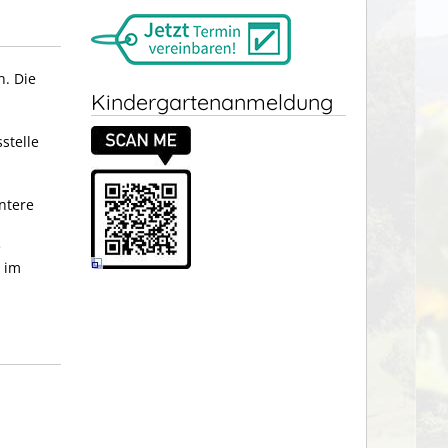
. Die
Kindergartenanmeldung
stelle
ntere
e
 im