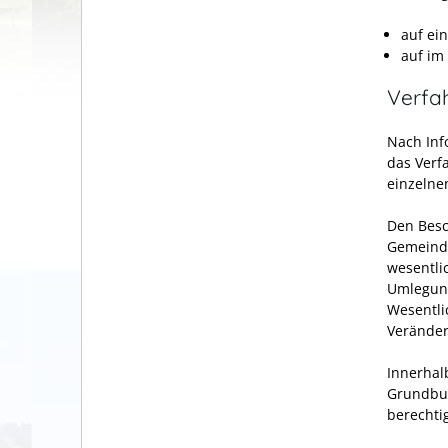
auf ei
auf im
Verfa
Nach Inf
das Verf
einzelne
Den Besc
Gemeinde
wesentli
Umlegung
Wesentli
Verände
Innerhal
Grundbuc
berechti