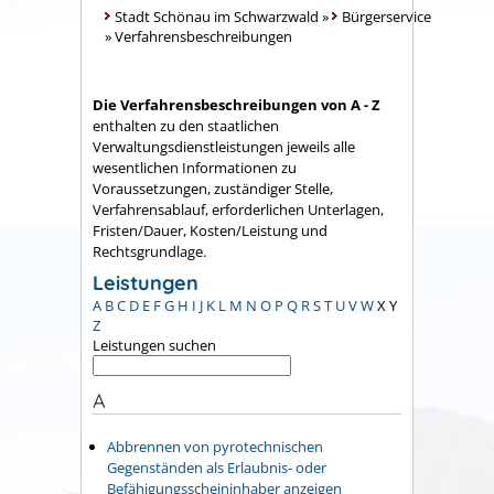
Stadt Schönau im Schwarzwald
»
Bürgerservice
»
Verfahrensbeschreibungen
Die Verfahrensbeschreibungen von A - Z
enthalten zu den staatlichen
Verwaltungsdienstleistungen jeweils alle
wesentlichen Informationen zu
Voraussetzungen, zuständiger Stelle,
Verfahrensablauf, erforderlichen Unterlagen,
Fristen/Dauer, Kosten/Leistung und
Rechtsgrundlage.
Leistungen
A
B
C
D
E
F
G
H
I
J
K
L
M
N
O
P
Q
R
S
T
U
V
W
X
Y
Z
Leistungen suchen
A
Abbrennen von pyrotechnischen
Gegenständen als Erlaubnis- oder
Befähigungsscheininhaber anzeigen