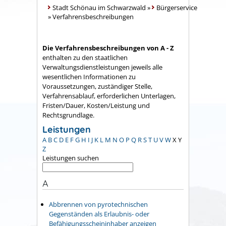
Stadt Schönau im Schwarzwald
»
Bürgerservice
»
Verfahrensbeschreibungen
Die Verfahrensbeschreibungen von A - Z
enthalten zu den staatlichen
Verwaltungsdienstleistungen jeweils alle
wesentlichen Informationen zu
Voraussetzungen, zuständiger Stelle,
Verfahrensablauf, erforderlichen Unterlagen,
Fristen/Dauer, Kosten/Leistung und
Rechtsgrundlage.
Leistungen
A
B
C
D
E
F
G
H
I
J
K
L
M
N
O
P
Q
R
S
T
U
V
W
X
Y
Z
Leistungen suchen
A
Abbrennen von pyrotechnischen
Gegenständen als Erlaubnis- oder
Befähigungsscheininhaber anzeigen