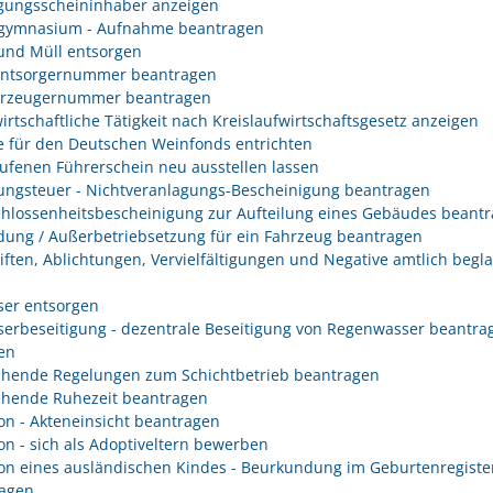
gungsscheininhaber anzeigen
gymnasium - Aufnahme beantragen
 und Müll entsorgen
entsorgernummer beantragen
erzeugernummer beantragen
irtschaftliche Tätigkeit nach Kreislaufwirtschaftsgesetz anzeigen
 für den Deutschen Weinfonds entrichten
ufenen Führerschein neu ausstellen lassen
ungsteuer - Nichtveranlagungs-Bescheinigung beantragen
hlossenheitsbescheinigung zur Aufteilung eines Gebäudes beant
ung / Außerbetriebsetzung für ein Fahrzeug beantragen
iften, Ablichtungen, Vervielfältigungen und Negative amtlich begl
er entsorgen
erbeseitigung - dezentrale Beseitigung von Regenwasser beantra
en
hende Regelungen zum Schichtbetrieb beantragen
hende Ruhezeit beantragen
on - Akteneinsicht beantragen
on - sich als Adoptiveltern bewerben
on eines ausländischen Kindes - Beurkundung im Geburtenregiste
agen