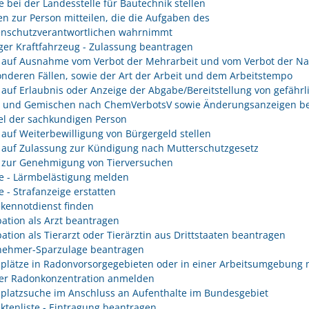
e bei der Landesstelle für Bautechnik stellen
n zur Person mitteilen, die die Aufgaben des
enschutzverantwortlichen wahrnimmt
er Kraftfahrzeug - Zulassung beantragen
 auf Ausnahme vom Verbot der Mehrarbeit und vom Verbot der Na
onderen Fällen, sowie der Art der Arbeit und dem Arbeitstempo
 auf Erlaubnis oder Anzeige der Abgabe/Bereitstellung von gefährl
n und Gemischen nach ChemVerbotsV sowie Änderungsanzeigen be
l der sachkundigen Person
 auf Weiterbewilligung von Bürgergeld stellen
 auf Zulassung zur Kündigung nach Mutterschutzgesetz
 zur Genehmigung von Tierversuchen
e - Lärmbelästigung melden
e - Strafanzeige erstatten
kennotdienst finden
ation als Arzt beantragen
ation als Tierarzt oder Tierärztin aus Drittstaaten beantragen
nehmer-Sparzulage beantragen
splätze in Radonvorsorgegebieten oder in einer Arbeitsumgebung 
er Radonkonzentration anmelden
splatzsuche im Anschluss an Aufenthalte im Bundesgebiet
ektenliste - Eintragung beantragen