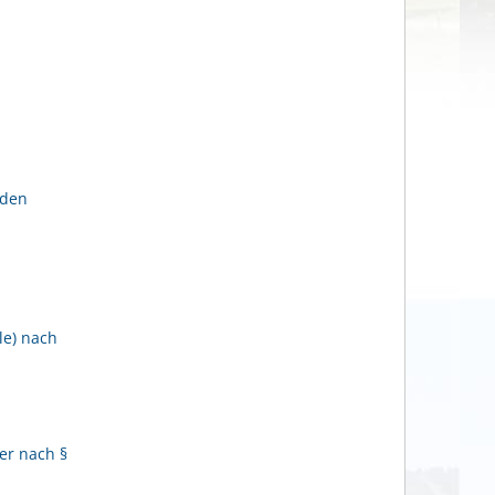
lden
le) nach
er nach §