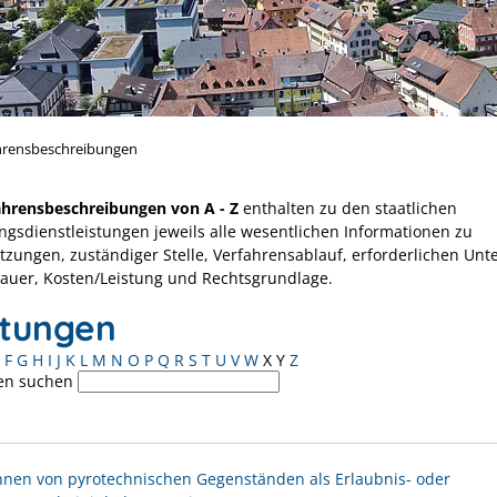
hrensbeschreibungen
ahrensbeschreibungen von A - Z
enthalten zu den staatlichen
ngsdienstleistungen jeweils alle wesentlichen Informationen zu
tzungen, zuständiger Stelle, Verfahrensablauf, erforderlichen Unt
Dauer, Kosten/Leistung und Rechtsgrundlage.
stungen
F
G
H
I
J
K
L
M
N
O
P
Q
R
S
T
U
V
W
X
Y
Z
en suchen
nen von pyrotechnischen Gegenständen als Erlaubnis- oder