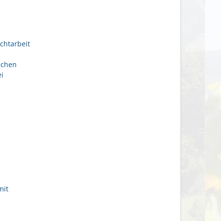
chtarbeit
ichen
i
mit