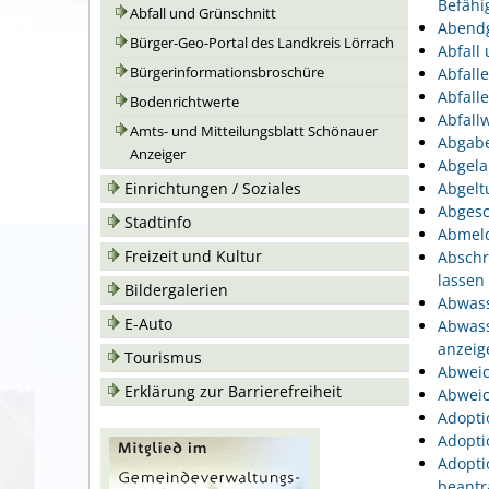
Befähi
Abfall und Grünschnitt
Abend
Bürger-Geo-Portal des Landkreis Lörrach
Abfall
Bürgerinformationsbroschüre
Abfall
Abfall
Bodenrichtwerte
Abfallw
Amts- und Mitteilungsblatt Schönauer
Abgabe
Anzeiger
Abgela
Einrichtungen / Soziales
Abgelt
Abgesc
Stadtinfo
Abmeld
Freizeit und Kultur
Abschr
lassen
Bildergalerien
Abwass
E-Auto
Abwass
anzeig
Tourismus
Abweic
Erklärung zur Barrierefreiheit
Abweic
Adopti
Adopti
Adopti
beantr