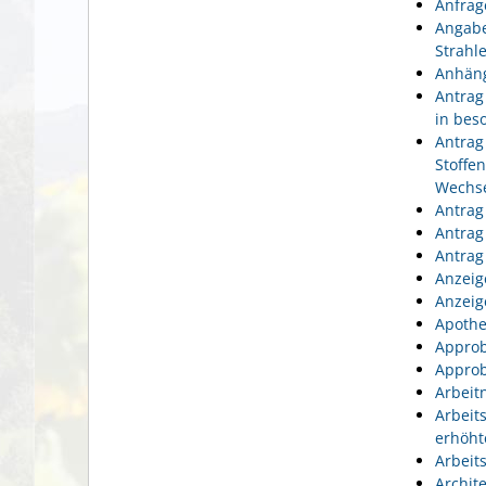
Anfrag
Angabe
Strahl
Anhäng
Antrag
in bes
Antrag
Stoffe
Wechse
Antrag
Antrag
Antrag
Anzeig
Anzeig
Apothe
Approb
Approb
Arbeit
Arbeit
erhöht
Arbeit
Archit