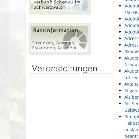
Adopti
starke
Adopti
Adopti
Adopti
Adress
Adress
Akadem
Akadem
Gradu
Veranstaltungen
Akadem
führen
Aktene
Allgem
Als be
Als Se
Geldwä
Altenp
Heilpä
auslän
beantr