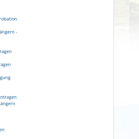
robation
ängern -
tragen
n
tragen
igung
antragen
längern
gen