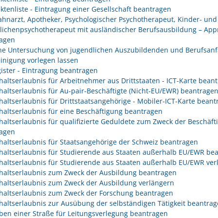
ektenliste - Eintragung einer Gesellschaft beantragen
Zahnarzt, Apotheker, Psychologischer Psychotherapeut, Kinder- und
lichenpsychotherapeut mit ausländischer Berufsausbildung – App
agen
che Untersuchung von jugendlichen Auszubildenden und Berufsanf
inigung vorlegen lassen
gister - Eintragung beantragen
haltserlaubnis für Arbeitnehmer aus Drittstaaten - ICT-Karte bean
haltserlaubnis für Au-pair-Beschäftigte (Nicht-EU/EWR) beantrage
haltserlaubnis für Drittstaatsangehörige - Mobiler-ICT-Karte bean
haltserlaubnis für eine Beschäftigung beantragen
haltserlaubnis für qualifizierte Geduldete zum Zweck der Beschäft
agen
haltserlaubnis für Staatsangehörige der Schweiz beantragen
haltserlaubnis für Studierende aus Staaten außerhalb EU/EWR be
haltserlaubnis für Studierende aus Staaten außerhalb EU/EWR ver
haltserlaubnis zum Zweck der Ausbildung beantragen
haltserlaubnis zum Zweck der Ausbildung verlängern
haltserlaubnis zum Zweck der Forschung beantragen
haltserlaubnis zur Ausübung der selbständigen Tätigkeit beantra
ben einer Straße für Leitungsverlegung beantragen