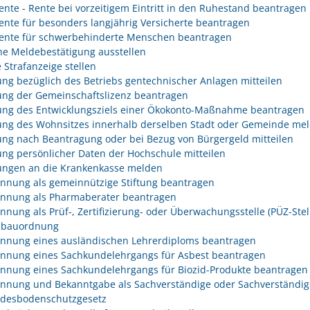
rente - Rente bei vorzeitigem Eintritt in den Ruhestand beantragen
rente für besonders langjährig Versicherte beantragen
rente für schwerbehinderte Menschen beantragen
he Meldebestätigung ausstellen
 Strafanzeige stellen
ng bezüglich des Betriebs gentechnischer Anlagen mitteilen
ng der Gemeinschaftslizenz beantragen
ng des Entwicklungsziels einer Ökokonto-Maßnahme beantragen
ng des Wohnsitzes innerhalb derselben Stadt oder Gemeinde me
ng nach Beantragung oder bei Bezug von Bürgergeld mitteilen
ng persönlicher Daten der Hochschule mitteilen
ngen an die Krankenkasse melden
nnung als gemeinnützige Stiftung beantragen
nnung als Pharmaberater beantragen
nnung als Prüf-, Zertifizierung- oder Überwachungsstelle (PÜZ-Stel
sbauordnung
nnung eines ausländischen Lehrerdiploms beantragen
nnung eines Sachkundelehrgangs für Asbest beantragen
nnung eines Sachkundelehrgangs für Biozid-Produkte beantragen
nnung und Bekanntgabe als Sachverständige oder Sachverständig
desbodenschutzgesetz