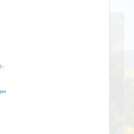
 -
gen