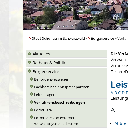
Stadt Schönau im Schwarzwald
»
Bürgerservice
»
Verfa
Die Verf
Aktuelles
Verwaltu
Rathaus & Politik
Vorausse
Bürgerservice
Fristen/
Behördenwegweiser
Lei
Fachbereiche / Ansprechpartner
A
B
C
D
E
Lebenslagen
Leistung
Verfahrensbeschreibungen
A
Formulare
Formulare von externen
Abbren
Verwaltungsdienstleistern