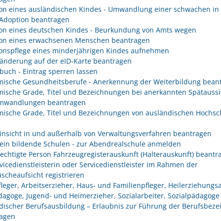
on eines ausländischen Kindes - Umwandlung einer schwachen in 
 Adoption beantragen
on eines deutschen Kindes - Beurkundung von Amts wegen
on eines erwachsenen Menschen beantragen
onspflege eines minderjährigen Kindes aufnehmen
änderung auf der eID-Karte beantragen
buch - Eintrag sperren lassen
ische Gesundheitsberufe - Anerkennung der Weiterbildung bean
ische Grade, Titel und Bezeichnungen bei anerkannten Spätaussi
mwandlungen beantragen
ische Grade, Titel und Bezeichnungen von ausländischen Hochsc
insicht in und außerhalb von Verwaltungsverfahren beantragen
ein bildende Schulen - zur Abendrealschule anmelden
rechtigte Person Fahrzeugregisterauskunft (Halterauskunft) beantr
rvicedienstleisterin oder Servicedienstleister im Rahmen der
scheaufsicht registrieren
fleger, Arbeitserzieher, Haus- und Familienpfleger, Heilerziehungsa
dagoge, Jugend- und Heimerzieher, Sozialarbeiter, Sozialpädagoge
discher Berufsausbildung – Erlaubnis zur Führung der Berufsbez
agen