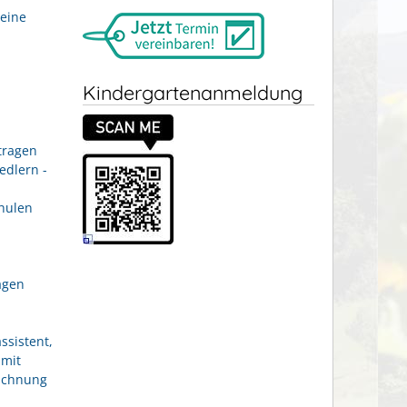
eine
Kindergartenanmeldung
tragen
edlern -
hulen
agen
ssistent,
 mit
eichnung