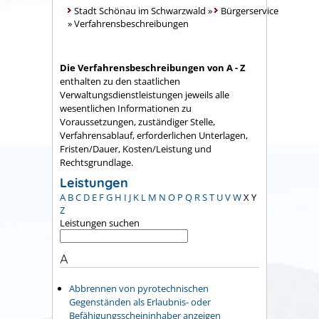
Stadt Schönau im Schwarzwald
»
Bürgerservice
»
Verfahrensbeschreibungen
Die Verfahrensbeschreibungen von A - Z
enthalten zu den staatlichen
Verwaltungsdienstleistungen jeweils alle
wesentlichen Informationen zu
Voraussetzungen, zuständiger Stelle,
Verfahrensablauf, erforderlichen Unterlagen,
Fristen/Dauer, Kosten/Leistung und
Rechtsgrundlage.
Leistungen
A
B
C
D
E
F
G
H
I
J
K
L
M
N
O
P
Q
R
S
T
U
V
W
X
Y
Z
Leistungen suchen
A
Abbrennen von pyrotechnischen
Gegenständen als Erlaubnis- oder
Befähigungsscheininhaber anzeigen