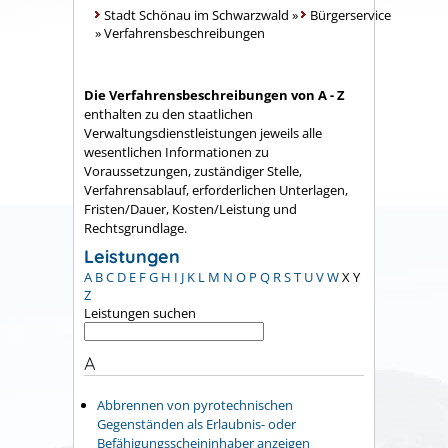
Stadt Schönau im Schwarzwald
»
Bürgerservice
»
Verfahrensbeschreibungen
Die Verfahrensbeschreibungen von A - Z
enthalten zu den staatlichen
Verwaltungsdienstleistungen jeweils alle
wesentlichen Informationen zu
Voraussetzungen, zuständiger Stelle,
Verfahrensablauf, erforderlichen Unterlagen,
Fristen/Dauer, Kosten/Leistung und
Rechtsgrundlage.
Leistungen
A
B
C
D
E
F
G
H
I
J
K
L
M
N
O
P
Q
R
S
T
U
V
W
X
Y
Z
Leistungen suchen
A
Abbrennen von pyrotechnischen
Gegenständen als Erlaubnis- oder
Befähigungsscheininhaber anzeigen