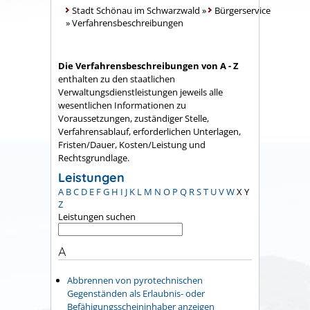
Stadt Schönau im Schwarzwald
»
Bürgerservice
»
Verfahrensbeschreibungen
Die Verfahrensbeschreibungen von A - Z
enthalten zu den staatlichen
Verwaltungsdienstleistungen jeweils alle
wesentlichen Informationen zu
Voraussetzungen, zuständiger Stelle,
Verfahrensablauf, erforderlichen Unterlagen,
Fristen/Dauer, Kosten/Leistung und
Rechtsgrundlage.
Leistungen
A
B
C
D
E
F
G
H
I
J
K
L
M
N
O
P
Q
R
S
T
U
V
W
X
Y
Z
Leistungen suchen
A
Abbrennen von pyrotechnischen
Gegenständen als Erlaubnis- oder
Befähigungsscheininhaber anzeigen