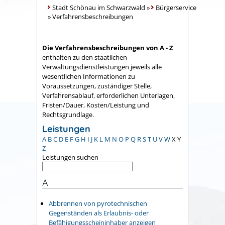
Stadt Schönau im Schwarzwald
»
Bürgerservice
»
Verfahrensbeschreibungen
Die Verfahrensbeschreibungen von A - Z
enthalten zu den staatlichen
Verwaltungsdienstleistungen jeweils alle
wesentlichen Informationen zu
Voraussetzungen, zuständiger Stelle,
Verfahrensablauf, erforderlichen Unterlagen,
Fristen/Dauer, Kosten/Leistung und
Rechtsgrundlage.
Leistungen
A
B
C
D
E
F
G
H
I
J
K
L
M
N
O
P
Q
R
S
T
U
V
W
X
Y
Z
Leistungen suchen
A
Abbrennen von pyrotechnischen
Gegenständen als Erlaubnis- oder
Befähigungsscheininhaber anzeigen