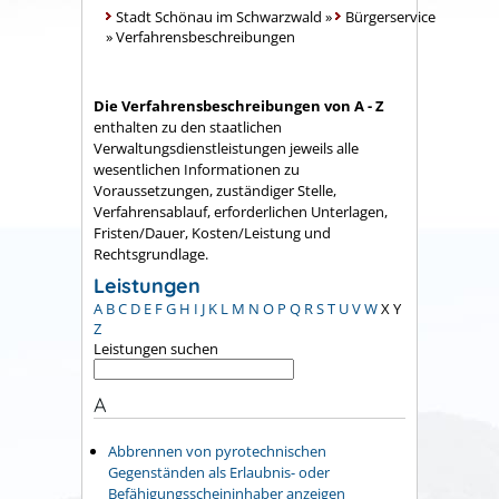
Stadt Schönau im Schwarzwald
»
Bürgerservice
»
Verfahrensbeschreibungen
Die Verfahrensbeschreibungen von A - Z
enthalten zu den staatlichen
Verwaltungsdienstleistungen jeweils alle
wesentlichen Informationen zu
Voraussetzungen, zuständiger Stelle,
Verfahrensablauf, erforderlichen Unterlagen,
Fristen/Dauer, Kosten/Leistung und
Rechtsgrundlage.
Leistungen
A
B
C
D
E
F
G
H
I
J
K
L
M
N
O
P
Q
R
S
T
U
V
W
X
Y
Z
Leistungen suchen
A
Abbrennen von pyrotechnischen
Gegenständen als Erlaubnis- oder
Befähigungsscheininhaber anzeigen