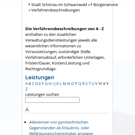
Stadt Schönau im Schwarzwald
»
Bürgerservice
»
Verfahrensbeschreibungen
Die Verfahrensbeschreibungen von A - Z
enthalten zu den staatlichen
Verwaltungsdienstleistungen jeweils alle
wesentlichen Informationen zu
Voraussetzungen, zuständiger Stelle,
Verfahrensablauf, erforderlichen Unterlagen,
Fristen/Dauer, Kosten/Leistung und
Rechtsgrundlage.
Leistungen
A
B
C
D
E
F
G
H
I
J
K
L
M
N
O
P
Q
R
S
T
U
V
W
X
Y
Z
Leistungen suchen
A
Abbrennen von pyrotechnischen
Gegenständen als Erlaubnis- oder
Befähigungsscheininhaber anzeigen