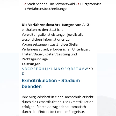
Stadt Schönau im Schwarzwald
»
Bürgerservice
»
Verfahrensbeschreibungen
Die Verfahrensbeschreibungen von A - Z
enthalten zu den staatlichen
Verwaltungsdienstleistungen jeweils alle
wesentlichen Informationen zu
Voraussetzungen, zuständiger Stelle,
Verfahrensablauf, erforderlichen Unterlagen,
Fristen/Dauer, Kosten/Leistung und
Rechtsgrundlage.
Leistungen
A
B
C
D
E
F
G
H
I
J
K
L
M
N
O
P
Q
R
S
T
U
V
W
X
Y
Z
Exmatrikulation - Studium
beenden
Ihre Mitgliedschaft in einer Hochschule erlischt
durch die Exmatrikulation. Die Exmatrikulation
erfolgt auf Ihren Antrag oder automatisch
durch den Eintritt bestimmter Ereignisse.