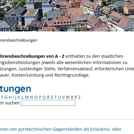
hrensbeschreibungen
ahrensbeschreibungen von A - Z
enthalten zu den staatlichen
ngsdienstleistungen jeweils alle wesentlichen Informationen zu
tzungen, zuständiger Stelle, Verfahrensablauf, erforderlichen Unt
Dauer, Kosten/Leistung und Rechtsgrundlage.
stungen
F
G
H
I
J
K
L
M
N
O
P
Q
R
S
T
U
V
W
X
Y
Z
en suchen
nen von pyrotechnischen Gegenständen als Erlaubnis- oder