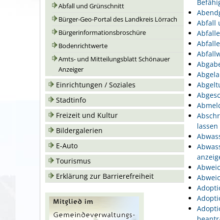
Befähi
Abfall und Grünschnitt
Abend
Bürger-Geo-Portal des Landkreis Lörrach
Abfall
Bürgerinformationsbroschüre
Abfall
Abfall
Bodenrichtwerte
Abfallw
Amts- und Mitteilungsblatt Schönauer
Abgabe
Anzeiger
Abgela
Einrichtungen / Soziales
Abgelt
Abgesc
Stadtinfo
Abmeld
Freizeit und Kultur
Abschr
lassen
Bildergalerien
Abwass
E-Auto
Abwass
anzeig
Tourismus
Abweic
Erklärung zur Barrierefreiheit
Abweic
Adopti
Adopti
Adopti
beantr