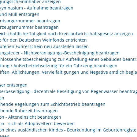
gungsscheininhaber anzeigen
gymnasium - Aufnahme beantragen
 und Müll entsorgen
entsorgernummer beantragen
erzeugernummer beantragen
irtschaftliche Tätigkeit nach Kreislaufwirtschaftsgesetz anzeigen
 für den Deutschen Weinfonds entrichten
ufenen Führerschein neu ausstellen lassen
ungsteuer - Nichtveranlagungs-Bescheinigung beantragen
hlossenheitsbescheinigung zur Aufteilung eines Gebäudes beant
ung / Außerbetriebsetzung für ein Fahrzeug beantragen
iften, Ablichtungen, Vervielfältigungen und Negative amtlich begl
er entsorgen
erbeseitigung - dezentrale Beseitigung von Regenwasser beantra
en
hende Regelungen zum Schichtbetrieb beantragen
hende Ruhezeit beantragen
on - Akteneinsicht beantragen
on - sich als Adoptiveltern bewerben
on eines ausländischen Kindes - Beurkundung im Geburtenregiste
agen