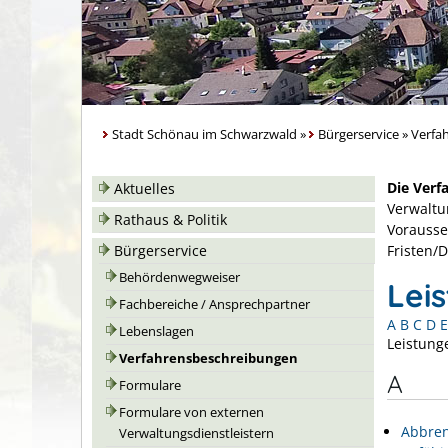
Stadt Schönau im Schwarzwald
»
Bürgerservice
»
Verfa
Die Verf
Aktuelles
Verwaltu
Rathaus & Politik
Vorausse
Bürgerservice
Fristen/
Behördenwegweiser
Lei
Fachbereiche / Ansprechpartner
A
B
C
D
E
Lebenslagen
Leistung
Verfahrensbeschreibungen
A
Formulare
Formulare von externen
Abbren
Verwaltungsdienstleistern