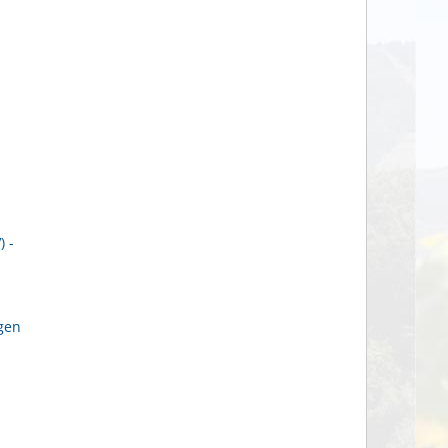
 -
gen