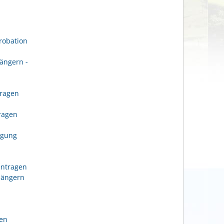
robation
ängern -
tragen
n
tragen
igung
antragen
längern
gen