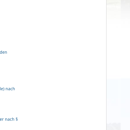
lden
le) nach
er nach §