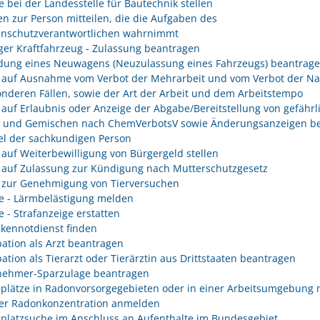
e bei der Landesstelle für Bautechnik stellen
n zur Person mitteilen, die die Aufgaben des
enschutzverantwortlichen wahrnimmt
er Kraftfahrzeug - Zulassung beantragen
ung eines Neuwagens (Neuzulassung eines Fahrzeugs) beantrag
 auf Ausnahme vom Verbot der Mehrarbeit und vom Verbot der Na
onderen Fällen, sowie der Art der Arbeit und dem Arbeitstempo
 auf Erlaubnis oder Anzeige der Abgabe/Bereitstellung von gefährl
n und Gemischen nach ChemVerbotsV sowie Änderungsanzeigen be
l der sachkundigen Person
 auf Weiterbewilligung von Bürgergeld stellen
 auf Zulassung zur Kündigung nach Mutterschutzgesetz
 zur Genehmigung von Tierversuchen
e - Lärmbelästigung melden
e - Strafanzeige erstatten
kennotdienst finden
ation als Arzt beantragen
ation als Tierarzt oder Tierärztin aus Drittstaaten beantragen
nehmer-Sparzulage beantragen
splätze in Radonvorsorgegebieten oder in einer Arbeitsumgebung 
er Radonkonzentration anmelden
splatzsuche im Anschluss an Aufenthalte im Bundesgebiet