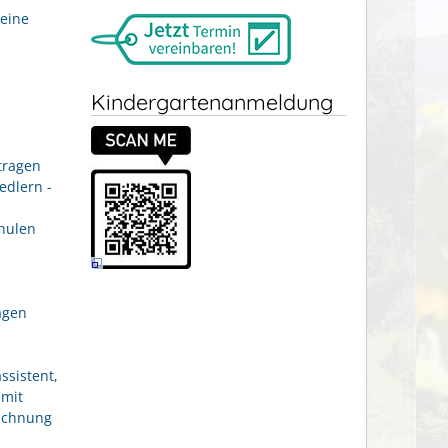
eine
Kindergartenanmeldung
tragen
edlern -
hulen
agen
ssistent,
 mit
eichnung