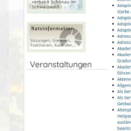
Adopti
starke
Adopti
Adopti
Adopti
Adress
Adress
Akadem
Akadem
Gradu
Veranstaltungen
Akadem
führen
Aktene
Allgem
Als be
Als Se
Geldwä
Altenp
Heilpä
auslän
beantr