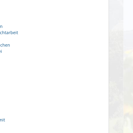
en
chtarbeit
ichen
i
mit