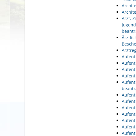
Archit
Archit
Arzt, 
Jugend
beantr
Ärztli
Besche
Arztre
Aufent
Aufent
Aufent
Aufent
Aufent
beantr
Aufent
Aufent
Aufent
Aufent
Aufent
Aufent
Aufent