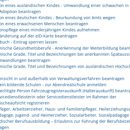
on eines ausländischen Kindes - Umwandlung einer schwachen in 
 Adoption beantragen
on eines deutschen Kindes - Beurkundung von Amts wegen
on eines erwachsenen Menschen beantragen
onspflege eines minderjährigen Kindes aufnehmen
änderung auf der eID-Karte beantragen
buch - Eintrag sperren lassen
ische Gesundheitsberufe - Anerkennung der Weiterbildung bean
ische Grade, Titel und Bezeichnungen bei anerkannten Spätaussi
mwandlungen beantragen
ische Grade, Titel und Bezeichnungen von ausländischen Hochsc
insicht in und außerhalb von Verwaltungsverfahren beantragen
ein bildende Schulen - zur Abendrealschule anmelden
rechtigte Person Fahrzeugregisterauskunft (Halterauskunft) beantr
rvicedienstleisterin oder Servicedienstleister im Rahmen der
scheaufsicht registrieren
fleger, Arbeitserzieher, Haus- und Familienpfleger, Heilerziehungsa
dagoge, Jugend- und Heimerzieher, Sozialarbeiter, Sozialpädagoge
discher Berufsausbildung – Erlaubnis zur Führung der Berufsbez
agen