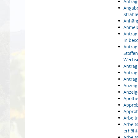
Anfrag
Angabe
Strahl
Anhäng
Anmeld
Antrag
in bes
Antrag
Stoffe
Wechse
Antrag
Antrag
Antrag
Anzeig
Anzeig
Apothe
Approb
Approb
Arbeit
Arbeit
erhöht
Arbeit