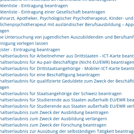
ektenliste - Eintragung beantragen
ektenliste - Eintragung einer Gesellschaft beantragen
Zahnarzt, Apotheker, Psychologischer Psychotherapeut, Kinder- und
lichenpsychotherapeut mit ausländischer Berufsausbildung – App
agen
che Untersuchung von jugendlichen Auszubildenden und Berufsanf
inigung vorlegen lassen
gister - Eintragung beantragen
haltserlaubnis für Arbeitnehmer aus Drittstaaten - ICT-Karte bean
haltserlaubnis für Au-pair-Beschäftigte (Nicht-EU/EWR) beantrage
haltserlaubnis für Drittstaatsangehörige - Mobiler-ICT-Karte bean
haltserlaubnis für eine Beschäftigung beantragen
haltserlaubnis für qualifizierte Geduldete zum Zweck der Beschäft
agen
haltserlaubnis für Staatsangehörige der Schweiz beantragen
haltserlaubnis für Studierende aus Staaten außerhalb EU/EWR be
haltserlaubnis für Studierende aus Staaten außerhalb EU/EWR ver
haltserlaubnis zum Zweck der Ausbildung beantragen
haltserlaubnis zum Zweck der Ausbildung verlängern
haltserlaubnis zum Zweck der Forschung beantragen
haltserlaubnis zur Ausübung der selbständigen Tätigkeit beantra