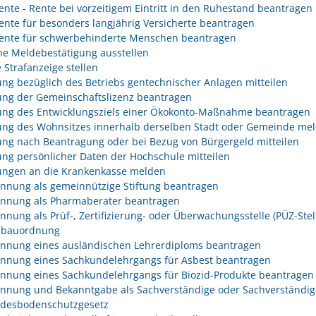
rente - Rente bei vorzeitigem Eintritt in den Ruhestand beantragen
rente für besonders langjährig Versicherte beantragen
rente für schwerbehinderte Menschen beantragen
he Meldebestätigung ausstellen
 Strafanzeige stellen
ng bezüglich des Betriebs gentechnischer Anlagen mitteilen
ng der Gemeinschaftslizenz beantragen
ng des Entwicklungsziels einer Ökokonto-Maßnahme beantragen
ng des Wohnsitzes innerhalb derselben Stadt oder Gemeinde me
ng nach Beantragung oder bei Bezug von Bürgergeld mitteilen
ng persönlicher Daten der Hochschule mitteilen
ngen an die Krankenkasse melden
nnung als gemeinnützige Stiftung beantragen
nnung als Pharmaberater beantragen
nnung als Prüf-, Zertifizierung- oder Überwachungsstelle (PÜZ-Stel
sbauordnung
nnung eines ausländischen Lehrerdiploms beantragen
nnung eines Sachkundelehrgangs für Asbest beantragen
nnung eines Sachkundelehrgangs für Biozid-Produkte beantragen
nnung und Bekanntgabe als Sachverständige oder Sachverständig
desbodenschutzgesetz