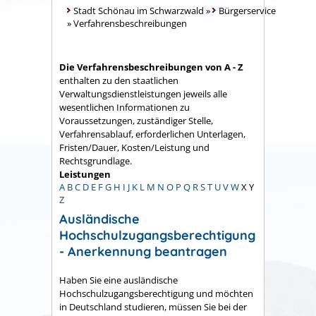
Stadt Schönau im Schwarzwald
»
Bürgerservice
»
Verfahrensbeschreibungen
Die Verfahrensbeschreibungen von A - Z
enthalten zu den staatlichen
Verwaltungsdienstleistungen jeweils alle
wesentlichen Informationen zu
Voraussetzungen, zuständiger Stelle,
Verfahrensablauf, erforderlichen Unterlagen,
Fristen/Dauer, Kosten/Leistung und
Rechtsgrundlage.
Leistungen
A
B
C
D
E
F
G
H
I
J
K
L
M
N
O
P
Q
R
S
T
U
V
W
X
Y
Z
Ausländische
Hochschulzugangsberechtigung
- Anerkennung beantragen
Haben Sie eine ausländische
Hochschulzugangsberechtigung und möchten
in Deutschland studieren, müssen Sie bei der