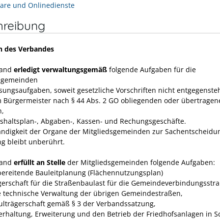
are und Onlinedienste
hreibung
n des Verbandes
band
erledigt verwaltungsgemäß
folgende Aufgaben für die
dsgemeinden
isungsaufgaben, soweit gesetzliche Vorschriften nicht entgegenste
m Bürgermeister nach § 44 Abs. 2 GO obliegenden oder übertragen
n,
ushaltsplan-, Abgaben-, Kassen- und Rechungs­geschäfte.
ändigkeit der Organe der Mitgliedsgemeinden zur Sachent­scheidu
ng bleibt unberührt.
band
erfüllt an Stelle
der Mitgliedsgemeinden folgende Aufgaben:
rbereitende Bauleitplanung (Flächennutzungsplan)
ägerschaft für die Straßenbaulast für die Gemeindeverbindungsstr
e technische Verwaltung der übrigen Gemeindestraßen,
hulträgerschaft gemäß § 3 der Verbandssatzung,
terhaltung, Erweiterung und den Betrieb der Friedhofsanlagen in 