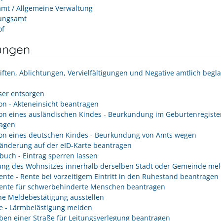
mt / Allgemeine Verwaltung
ungsamt
of
ungen
iften, Ablichtungen, Vervielfältigungen und Negative amtlich begl
er entsorgen
on - Akteneinsicht beantragen
on eines ausländischen Kindes - Beurkundung im Geburtenregiste
agen
on eines deutschen Kindes - Beurkundung von Amts wegen
änderung auf der eID-Karte beantragen
buch - Eintrag sperren lassen
ng des Wohnsitzes innerhalb derselben Stadt oder Gemeinde me
rente - Rente bei vorzeitigem Eintritt in den Ruhestand beantragen
rente für schwerbehinderte Menschen beantragen
he Meldebestätigung ausstellen
e - Lärmbelästigung melden
ben einer Straße für Leitungsverlegung beantragen