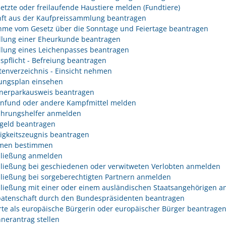
etzte oder freilaufende Haustiere melden (Fundtiere)
ft aus der Kaufpreissammlung beantragen
me vom Gesetz über die Sonntage und Feiertage beantragen
llung einer Eheurkunde beantragen
llung eines Leichenpasses beantragen
spflicht - Befreiung beantragen
tenverzeichnis - Einsicht nehmen
ngsplan einsehen
erparkausweis beantragen
fund oder andere Kampfmittel melden
hrungshelfer anmelden
geld beantragen
igkeitszeugnis beantragen
men bestimmen
ließung anmelden
ließung bei geschiedenen oder verwitweten Verlobten anmelden
ließung bei sorgeberechtigten Partnern anmelden
ließung mit einer oder einem ausländischen Staatsangehörigen 
atenschaft durch den Bundespräsidenten beantragen
rte als europäische Bürgerin oder europäischer Bürger beantrage
nerantrag stellen