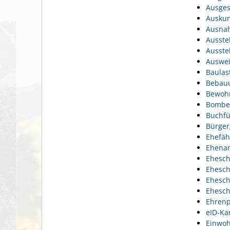
Ausges
Auskun
Ausnah
Ausste
Ausste
Auswei
Baulas
Bebauu
Bewohn
Bomben
Buchfü
Bürger
Ehefäh
Ehena
Ehesch
Ehesch
Ehesch
Ehesch
Ehrenp
eID-Ka
Einwoh