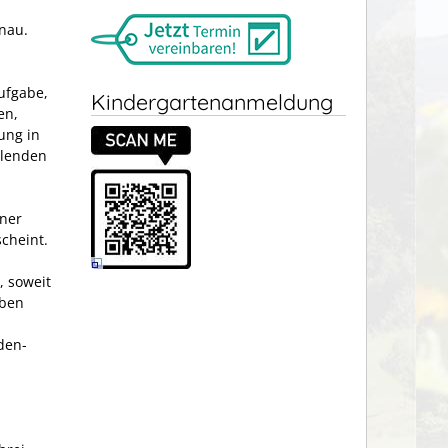
önau.
ufgabe,
Kindergartenanmeldung
en,
ung in
llenden
ner
cheint.
 soweit
aben
den­