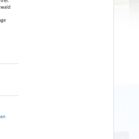
hrei.
zwald
age
den