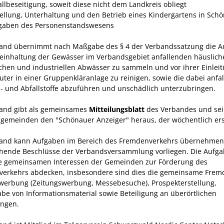
allbeseitigung, soweit diese nicht dem Land­kreis obliegt
stellung, Unterhaltung und den Betrieb eines Kindergartens in Sch
fgaben des Personenstandswesens
and übernimmt nach Maßgabe des § 4 der Verbandssatzung die A
Reinhaltung der Gewässer im Verbandsgebiet anfallenden häuslich
chen und industriellen Abwässer zu sammeln und vor ihrer Einleit
luter in einer Gruppenkläranlage zu reinigen, sowie die dabei anfa
 und Abfallstoffe abzuführen und unschädlich unterzubringen.
and gibt als gemeinsames
Mitteilungsblatt
des Verbandes und sei
sgemeinden den "Schönauer Anzeiger" heraus, der wöchentlich ers
and kann Aufgaben im Bereich des Fremdenverkehrs übernehmen,
hende Beschlüsse der Verbands­versammlung vorliegen. Die Aufg
ie gemeinsamen Interessen der Gemeinden zur Förderung des
erkehrs abdecken, insbesondere sind dies die gemeinsame Frem
werbung (Zeitungswerbung, Messebesuche), Prospekter­stellung,
be von Informationsmaterial sowie Betei­ligung an überörtlichen
ungen.