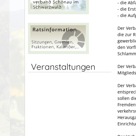
- die Abf
- die Er
- die Au
Der Verb
die zur 
gewerbli
den Vorf
Schlamm-
Veranstaltungen
Der Verb
Mitglied
Der Verb
entsprec
sollen d
Fremdenv
verkehrs
Herausga
Einricht