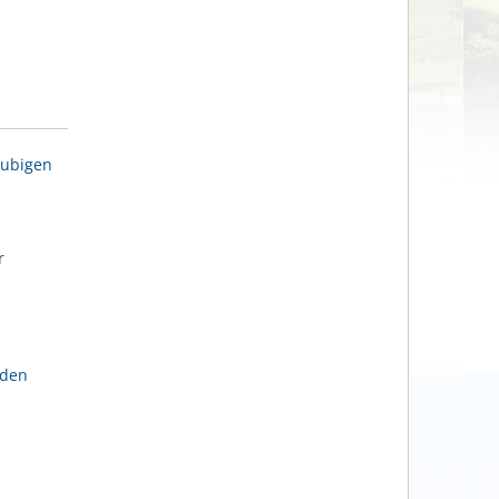
aubigen
r
lden