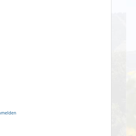
anmelden
n