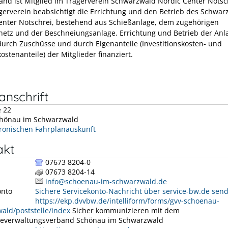
and ist Mitglied im Trägerverein Schwarzwald Nordic Center Notsc
erverein beabsichtigt die Errichtung und den Betrieb des Schwar
enter Notschrei, bestehend aus Schießanlage, dem zugehörigen
netz und der Beschneiungsanlage. Errichtung und Betrieb der Anl
urch Zuschüsse und durch Eigenanteile (Investitionskosten- und
ostenanteile) der Mitglieder finanziert.
nschrift
e 22
hönau im Schwarzwald
tronischen Fahrplanauskunft
akt
07673 8204-0
07673 8204-14
info@schoenau-im-schwarzwald.de
onto
Sichere Servicekonto-Nachricht über service-bw.de sen
https://ekp.dvvbw.de/intelliform/forms/gvv-schoenau-
ald/poststelle/index
Sicher kommunizieren mit dem
everwaltungsverband Schönau im Schwarzwald