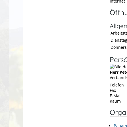
Internet
Öffn
Allge
Arbeitsta
Diensta
Donners
Persö
Herr
Pet
Verbands
Telefon
Fax
E-Mail
Raum
Organ
Bauam