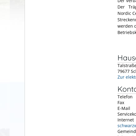
Der Verb
Der Träg
Nordic C
Strecken
werden d
Betriebsk
Hausa
Talstraß
79677
Sc
Zur elek
Kont
Telefon
Fax
E-Mail
Servicek
Internet
schwarzw
Gemeind