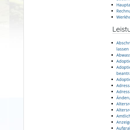
Haupta
Rechn
Werkh
Leist
Abschr
lassen
Abwass
Adopti
Adopti
beantr
Adopti
Adress
Adress
Änderu
Alters
Alters
Amtlic
Anzeig
Aufgra