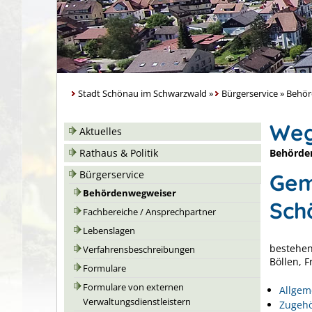
Stadt Schönau im Schwarzwald
»
Bürgerservice
»
Behör
Weg
Aktuelles
Behörde
Rathaus & Politik
Bürgerservice
Gem
Behördenwegweiser
Sch
Fachbereiche / Ansprechpartner
Lebenslagen
bestehen
Verfahrensbeschreibungen
Böllen, 
Formulare
Formulare von externen
Allgem
Verwaltungsdienstleistern
Zugehö