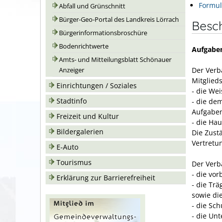
Formul
Abfall und Grünschnitt
Bürger-Geo-Portal des Landkreis Lörrach
Besc
Bürgerinformationsbroschüre
Bodenrichtwerte
Aufgabe
Amts- und Mitteilungsblatt Schönauer
Der Ver
Anzeiger
Mitglie
Einrichtungen / Soziales
- die We
Stadtinfo
- die de
Aufgabe
Freizeit und Kultur
- die Ha
Bildergalerien
Die Zust
Vertretu
E-Auto
Tourismus
Der Ver
- die vo
Erklärung zur Barrierefreiheit
- die Tr
sowie di
- die Sc
- die Un