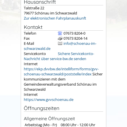
Hausanschrift
Talstraße 22
79677
Schönau im Schwarzwald
Zur elektronischen Fahrplanauskunft
Kontakt
Telefon
07673 8204-0
Fax
07673 8204-14
E-Mail
info@schoenau-im-
schwarzwald.de
Servicekonto
Sichere Servicekonto-
Nachricht über service-bw.de senden
Internet
https://ekp.dvvbw.de/intelliform/forms/gvv-
schoenau-schwarzwald/poststelle/index
Sicher
kommunizieren mit dem
Gemeindeverwaltungsverband Schönau im
Schwarzwald
Internet
https://www.gvvschoenau.de
Öffnungszeiten
Allgemeine Öffnungszeit
Arbeitstag (Mo - Fr)
08:00 Uhr
-
12:00 Uhr