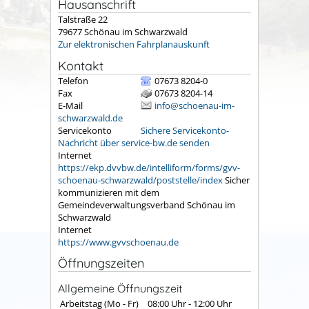
Hausanschrift
Talstraße 22
79677
Schönau im Schwarzwald
Zur elektronischen Fahrplanauskunft
Kontakt
Telefon
07673 8204-0
Fax
07673 8204-14
E-Mail
info@schoenau-im-
schwarzwald.de
Servicekonto
Sichere Servicekonto-
Nachricht über service-bw.de senden
Internet
https://ekp.dvvbw.de/intelliform/forms/gvv-
schoenau-schwarzwald/poststelle/index
Sicher
kommunizieren mit dem
Gemeindeverwaltungsverband Schönau im
Schwarzwald
Internet
https://www.gvvschoenau.de
Öffnungszeiten
Allgemeine Öffnungszeit
Arbeitstag (Mo - Fr)
08:00 Uhr
-
12:00 Uhr