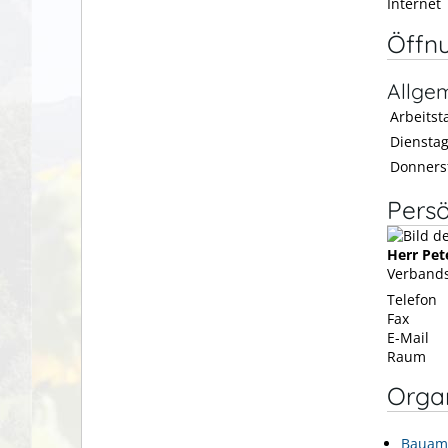
Internet
Öffn
Allge
Arbeitsta
Diensta
Donners
Persö
Herr
Pet
Verbands
Telefon
Fax
E-Mail
Raum
Organ
Bauam