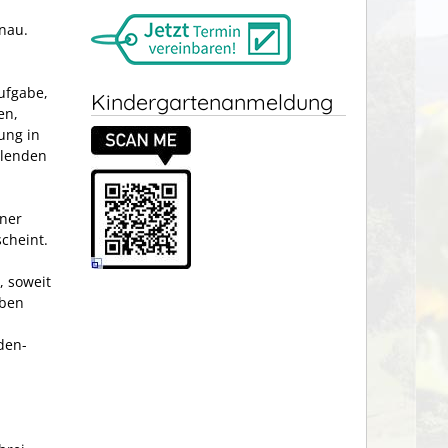
önau.
ufgabe,
Kindergartenanmeldung
en,
ung in
llenden
ner
cheint.
 soweit
aben
den­