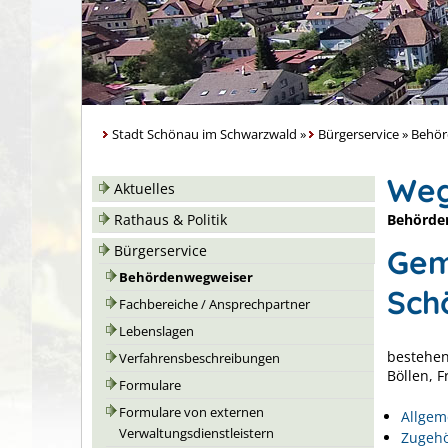
Stadt Schönau im Schwarzwald
»
Bürgerservice
»
Behör
Weg
Aktuelles
Behörde
Rathaus & Politik
Bürgerservice
Gem
Behördenwegweiser
Sch
Fachbereiche / Ansprechpartner
Lebenslagen
bestehen
Verfahrensbeschreibungen
Böllen, 
Formulare
Formulare von externen
Allgem
Verwaltungsdienstleistern
Zugehö