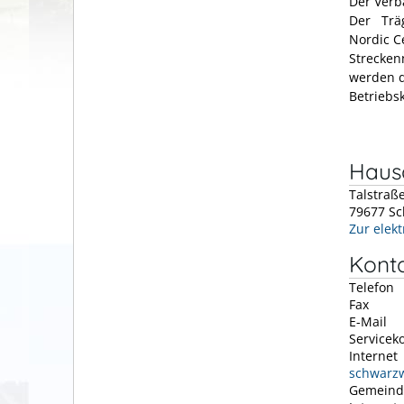
Der Verb
Der Träg
Nordic C
Strecken
werden d
Betriebsk
Hausa
Talstraß
79677
Sc
Zur elek
Kont
Telefon
Fax
E-Mail
Servicek
Internet
schwarzw
Gemeind