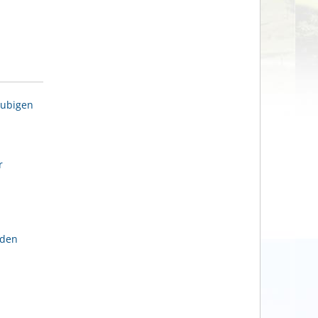
aubigen
r
lden