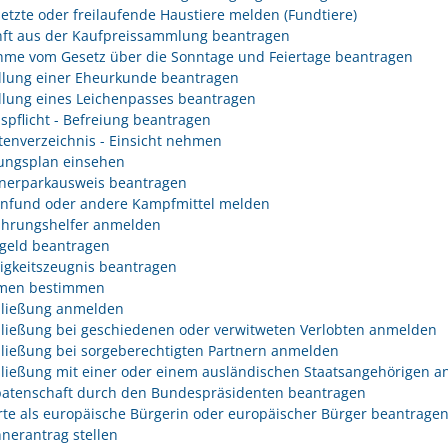
etzte oder freilaufende Haustiere melden (Fundtiere)
ft aus der Kaufpreissammlung beantragen
me vom Gesetz über die Sonntage und Feiertage beantragen
llung einer Eheurkunde beantragen
llung eines Leichenpasses beantragen
spflicht - Befreiung beantragen
tenverzeichnis - Einsicht nehmen
ngsplan einsehen
erparkausweis beantragen
fund oder andere Kampfmittel melden
hrungshelfer anmelden
geld beantragen
igkeitszeugnis beantragen
men bestimmen
ließung anmelden
ließung bei geschiedenen oder verwitweten Verlobten anmelden
ließung bei sorgeberechtigten Partnern anmelden
ließung mit einer oder einem ausländischen Staatsangehörigen 
atenschaft durch den Bundespräsidenten beantragen
rte als europäische Bürgerin oder europäischer Bürger beantrage
nerantrag stellen