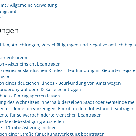
mt / Allgemeine Verwaltung
ungsamt
of
ungen
iften, Ablichtungen, Vervielfältigungen und Negative amtlich begl
er entsorgen
on - Akteneinsicht beantragen
on eines ausländischen Kindes - Beurkundung im Geburtenregiste
agen
on eines deutschen Kindes - Beurkundung von Amts wegen
änderung auf der eID-Karte beantragen
buch - Eintrag sperren lassen
ng des Wohnsitzes innerhalb derselben Stadt oder Gemeinde me
rente - Rente bei vorzeitigem Eintritt in den Ruhestand beantragen
rente für schwerbehinderte Menschen beantragen
he Meldebestätigung ausstellen
e - Lärmbelästigung melden
ben einer Straße für Leitungsverlegung beantragen