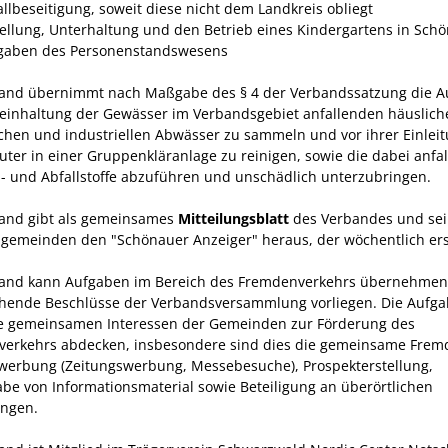
allbeseitigung, soweit diese nicht dem Land­kreis obliegt
stellung, Unterhaltung und den Betrieb eines Kindergartens in Sch
fgaben des Personenstandswesens
and übernimmt nach Maßgabe des § 4 der Verbandssatzung die A
Reinhaltung der Gewässer im Verbandsgebiet anfallenden häuslich
chen und industriellen Abwässer zu sammeln und vor ihrer Einleit
luter in einer Gruppenkläranlage zu reinigen, sowie die dabei anfa
 und Abfallstoffe abzuführen und unschädlich unterzubringen.
and gibt als gemeinsames
Mitteilungsblatt
des Verbandes und sei
sgemeinden den "Schönauer Anzeiger" heraus, der wöchentlich ers
and kann Aufgaben im Bereich des Fremdenverkehrs übernehmen,
hende Beschlüsse der Verbands­versammlung vorliegen. Die Aufg
ie gemeinsamen Interessen der Gemeinden zur Förderung des
erkehrs abdecken, insbesondere sind dies die gemeinsame Frem
werbung (Zeitungswerbung, Messebesuche), Prospekter­stellung,
be von Informationsmaterial sowie Betei­ligung an überörtlichen
ungen.