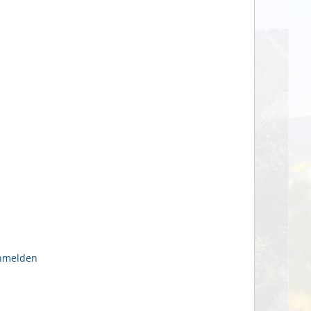
anmelden
n