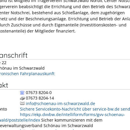
and ist Mitglied im Trägerverein Schwarzwald Nordic Center Notsc
erverein beabsichtigt die Errichtung und den Betrieb des Schwar
enter Notschrei, bestehend aus Schießanlage, dem zugehörigen
netz und der Beschneiungsanlage. Errichtung und Betrieb der Anl
urch Zuschüsse und durch Eigenanteile (Investitionskosten- und
ostenanteile) der Mitglieder finanziert.
nschrift
e 22
hönau im Schwarzwald
tronischen Fahrplanauskunft
akt
07673 8204-0
07673 8204-14
info@schoenau-im-schwarzwald.de
onto
Sichere Servicekonto-Nachricht über service-bw.de sen
https://ekp.dvvbw.de/intelliform/forms/gvv-schoenau-
ald/poststelle/index
Sicher kommunizieren mit dem
everwaltungsverband Schönau im Schwarzwald