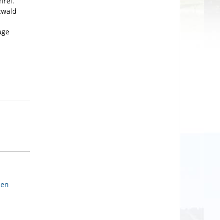
hrei.
zwald
age
den