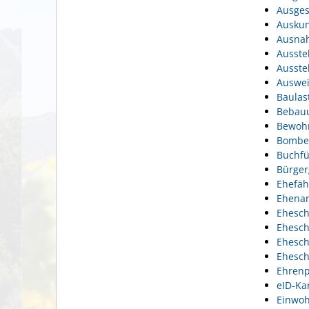
Ausges
Auskun
Ausnah
Ausste
Ausste
Auswei
Baulas
Bebauu
Bewohn
Bomben
Buchfü
Bürger
Ehefäh
Ehena
Ehesch
Ehesch
Ehesch
Ehesch
Ehrenp
eID-Ka
Einwoh