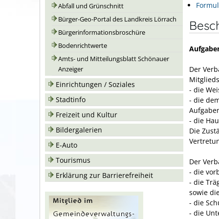
Formul
Abfall und Grünschnitt
Bürger-Geo-Portal des Landkreis Lörrach
Besc
Bürgerinformationsbroschüre
Bodenrichtwerte
Aufgabe
Amts- und Mitteilungsblatt Schönauer
Der Ver
Anzeiger
Mitglie
Einrichtungen / Soziales
- die We
Stadtinfo
- die de
Aufgabe
Freizeit und Kultur
- die Ha
Bildergalerien
Die Zust
Vertretu
E-Auto
Tourismus
Der Ver
- die vo
Erklärung zur Barrierefreiheit
- die Tr
sowie di
- die Sc
- die Un