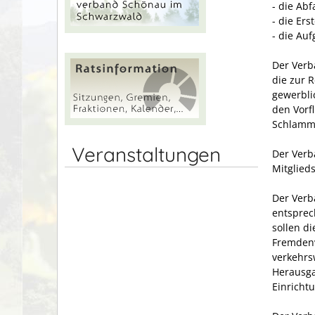
- die Abf
- die Er
- die Au
Der Verb
die zur 
gewerbli
den Vorf
Schlamm-
Veranstaltungen
Der Verb
Mitglied
Der Verb
entsprec
sollen d
Fremdenv
verkehrs
Herausga
Einricht