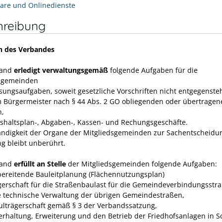
are und Onlinedienste
hreibung
n des Verbandes
band
erledigt verwaltungsgemäß
folgende Aufgaben für die
dsgemeinden
isungsaufgaben, soweit gesetzliche Vorschriften nicht entgegenste
m Bürgermeister nach § 44 Abs. 2 GO obliegenden oder übertragen
n,
ushaltsplan-, Abgaben-, Kassen- und Rechungs­geschäfte.
ändigkeit der Organe der Mitgliedsgemeinden zur Sachent­scheidu
ng bleibt unberührt.
band
erfüllt an Stelle
der Mitgliedsgemeinden folgende Aufgaben:
rbereitende Bauleitplanung (Flächennutzungsplan)
ägerschaft für die Straßenbaulast für die Gemeindeverbindungsstr
e technische Verwaltung der übrigen Gemeindestraßen,
hulträgerschaft gemäß § 3 der Verbandssatzung,
terhaltung, Erweiterung und den Betrieb der Friedhofsanlagen in 