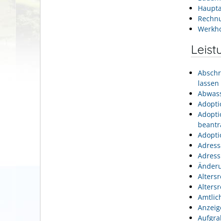
Haupta
Rechn
Werkh
Leist
Abschr
lassen
Abwass
Adopti
Adopti
beantr
Adopti
Adress
Adress
Änderu
Alters
Alters
Amtlic
Anzeig
Aufgra