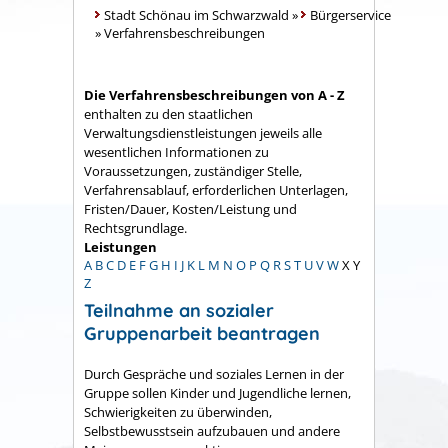
Stadt Schönau im Schwarzwald
»
Bürgerservice
»
Verfahrensbeschreibungen
Die Verfahrensbeschreibungen von A - Z
enthalten zu den staatlichen
Verwaltungsdienstleistungen jeweils alle
wesentlichen Informationen zu
Voraussetzungen, zuständiger Stelle,
Verfahrensablauf, erforderlichen Unterlagen,
Fristen/Dauer, Kosten/Leistung und
Rechtsgrundlage.
Leistungen
A
B
C
D
E
F
G
H
I
J
K
L
M
N
O
P
Q
R
S
T
U
V
W
X
Y
Z
Teilnahme an sozialer
Gruppenarbeit beantragen
Durch Gespräche und soziales Lernen in der
Gruppe sollen Kinder und Jugendliche lernen,
Schwierigkeiten zu überwinden,
Selbstbewusstsein aufzubauen und andere