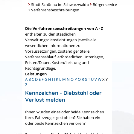
Stadt Schönau im Schwarzwald
»
Bürgerservice
»
Verfahrensbeschreibungen
Die Verfahrensbeschreibungen von A - Z
enthalten zu den staatlichen
Verwaltungsdienstleistungen jeweils alle
wesentlichen Informationen zu
Voraussetzungen, zuständiger Stelle,
Verfahrensablauf, erforderlichen Unterlagen,
Fristen/Dauer, Kosten/Leistung und
Rechtsgrundlage.
Leistungen
A
B
C
D
E
F
G
H
I
J
K
L
M
N
O
P
Q
R
S
T
U
V
W
X
Y
Z
Kennzeichen - Diebstahl oder
Verlust melden
Ihnen wurden eines oder beide Kennzeichen
Ihres Fahrzeuges gestohlen? Sie haben ein
oder beide Kennzeichen verloren?