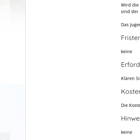
Wird die 
sind der 
Das Juge
Friste
keine
Erford
Klären S
Koste
Die Kost
Hinwe
keine