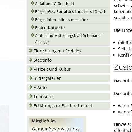
Abfall und Grünschnitt
schwieri
konzentri
Bürger-Geo-Portal des Landkreis Lörrach
soziales 
Bürgerinformationsbroschüre
Bodenrichtwerte
Die Einz
Amts- und Mitteilungsblatt Schönauer
Anzeiger
mit ih
Selbst
Einrichtungen / Soziales
Konflik
Stadtinfo
Zustä
Freizeit und Kultur
Bildergalerien
Das örtl
E-Auto
Das örtli
Tourismus
Erklärung zur Barrierefreiheit
wenn S
wenn S
Hinweis:
öffentli