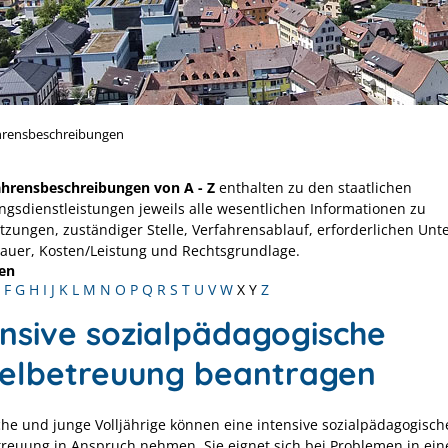
hrensbeschreibungen
ahrensbeschreibungen von A - Z
enthalten zu den staatlichen
ngsdienstleistungen jeweils alle wesentlichen Informationen zu
tzungen, zuständiger Stelle, Verfahrensablauf, erforderlichen Unt
Dauer, Kosten/Leistung und Rechtsgrundlage.
en
F
G
H
I
J
K
L
M
N
O
P
Q
R
S
T
U
V
W
X
Y
Z
ensive sozialpädagogische
zelbetreuung beantragen
che und junge Volljährige können eine intensive sozialpädagogisch
treuung in Anspruch nehmen. Sie eignet sich bei Problemen in ein