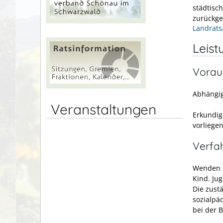
städtisc
zurückg
Landrats
Leist
Vorau
Abhängig
Veranstaltungen
Erkundig
vorliege
Verfa
Wenden S
Kind. Ju
Die zustä
sozialpä
bei der 