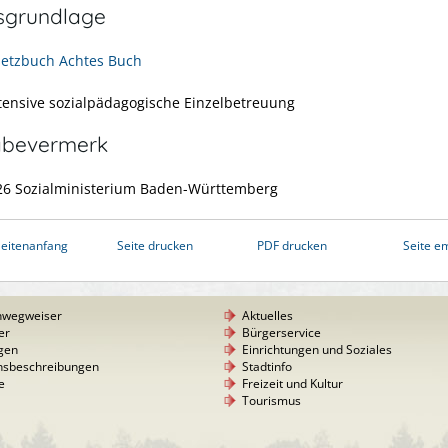
sgrundlage
setzbuch Achtes Buch
tensive sozialpädagogische Einzelbetreuung
abevermerk
26 Sozialministerium Baden-Württemberg
eitenanfang
Seite drucken
PDF drucken
Seite e
nwegweiser
Aktuelles
er
Bürgerservice
gen
Einrichtungen und Soziales
nsbeschreibungen
Stadtinfo
e
Freizeit und Kultur
Tourismus