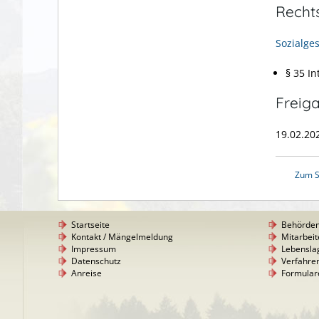
Recht
Sozialge
§ 35
In
Freig
19.02.20
Zum S
Startseite
Behörde
Kontakt / Mängelmeldung
Mitarbeit
Impressum
Lebensla
Datenschutz
Verfahre
Anreise
Formular