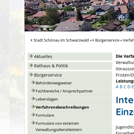
Stadt Schönau im Schwarzwald
»
Bürgerservice
»
Verfa
Die Verf
Aktuelles
Verwaltu
Rathaus & Politik
Vorausse
Bürgerservice
Fristen/
Leistung
Behördenwegweiser
A
B
C
D
E
Fachbereiche / Ansprechpartner
Int
Lebenslagen
Verfahrensbeschreibungen
Ein
Formulare
Formulare von externen
Jugendli
Verwaltungsdienstleistern
Einzelbe