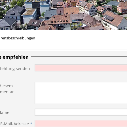
hrensbeschreibungen
te empfehlen
fehlung senden
diesem
mentar
 Name
 E-Mail-Adresse
*