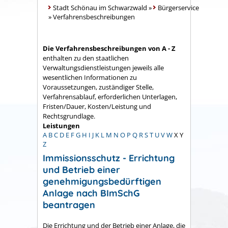
Stadt Schönau im Schwarzwald
»
Bürgerservice
»
Verfahrensbeschreibungen
Die Verfahrensbeschreibungen von A - Z
enthalten zu den staatlichen
Verwaltungsdienstleistungen jeweils alle
wesentlichen Informationen zu
Voraussetzungen, zuständiger Stelle,
Verfahrensablauf, erforderlichen Unterlagen,
Fristen/Dauer, Kosten/Leistung und
Rechtsgrundlage.
Leistungen
A
B
C
D
E
F
G
H
I
J
K
L
M
N
O
P
Q
R
S
T
U
V
W
X
Y
Z
Immissionsschutz - Errichtung
und Betrieb einer
genehmigungsbedürftigen
Anlage nach BImSchG
beantragen
Die Errichtung und der Betrieb einer Anlage, die