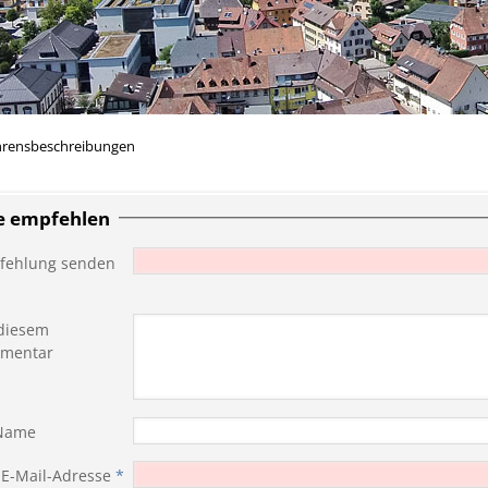
hrensbeschreibungen
te empfehlen
fehlung senden
diesem
mentar
 Name
 E-Mail-Adresse
*