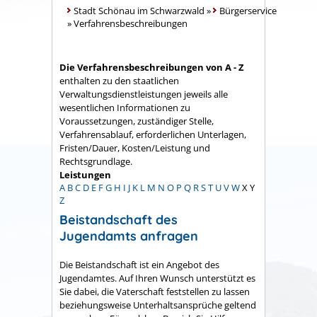
Stadt Schönau im Schwarzwald
»
Bürgerservice
»
Verfahrensbeschreibungen
Die Verfahrensbeschreibungen von A - Z
enthalten zu den staatlichen
Verwaltungsdienstleistungen jeweils alle
wesentlichen Informationen zu
Voraussetzungen, zuständiger Stelle,
Verfahrensablauf, erforderlichen Unterlagen,
Fristen/Dauer, Kosten/Leistung und
Rechtsgrundlage.
Leistungen
A
B
C
D
E
F
G
H
I
J
K
L
M
N
O
P
Q
R
S
T
U
V
W
X
Y
Z
Beistandschaft des
Jugendamts anfragen
Die Beistandschaft ist ein Angebot des
Jugendamtes. Auf Ihren Wunsch unterstützt es
Sie dabei, die Vaterschaft feststellen zu lassen
beziehungsweise Unterhaltsansprüche geltend