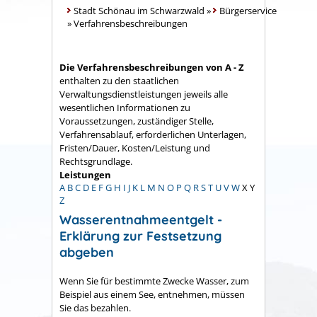
Stadt Schönau im Schwarzwald
»
Bürgerservice
»
Verfahrensbeschreibungen
Die Verfahrensbeschreibungen von A - Z
enthalten zu den staatlichen
Verwaltungsdienstleistungen jeweils alle
wesentlichen Informationen zu
Voraussetzungen, zuständiger Stelle,
Verfahrensablauf, erforderlichen Unterlagen,
Fristen/Dauer, Kosten/Leistung und
Rechtsgrundlage.
Leistungen
A
B
C
D
E
F
G
H
I
J
K
L
M
N
O
P
Q
R
S
T
U
V
W
X
Y
Z
Wasserentnahmeentgelt -
Erklärung zur Festsetzung
abgeben
Wenn Sie für bestimmte Zwecke Wasser
, zum
Beispiel aus einem See,
entnehmen, müssen
Sie das bezahlen.