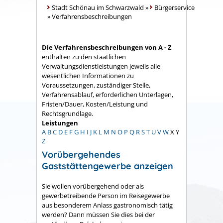
Stadt Schönau im Schwarzwald
»
Bürgerservice
»
Verfahrensbeschreibungen
Die Verfahrensbeschreibungen von A - Z
enthalten zu den staatlichen
Verwaltungsdienstleistungen jeweils alle
wesentlichen Informationen zu
Voraussetzungen, zuständiger Stelle,
Verfahrensablauf, erforderlichen Unterlagen,
Fristen/Dauer, Kosten/Leistung und
Rechtsgrundlage.
Leistungen
A
B
C
D
E
F
G
H
I
J
K
L
M
N
O
P
Q
R
S
T
U
V
W
X
Y
Z
Vorübergehendes
Gaststättengewerbe anzeigen
Sie wollen vorübergehend oder als
gewerbetreibende Person im Reisegewerbe
aus besonderem Anlass gastronomisch tätig
werden? Dann müssen Sie dies bei der