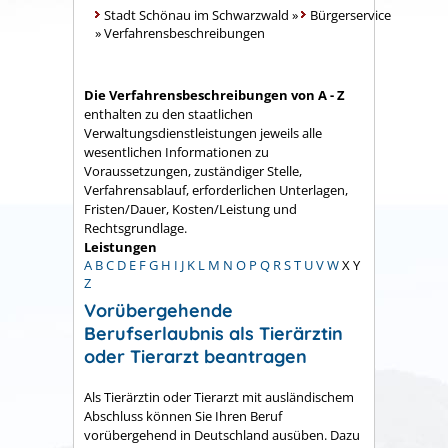
Stadt Schönau im Schwarzwald
»
Bürgerservice
»
Verfahrensbeschreibungen
Die Verfahrensbeschreibungen von A - Z
enthalten zu den staatlichen
Verwaltungsdienstleistungen jeweils alle
wesentlichen Informationen zu
Voraussetzungen, zuständiger Stelle,
Verfahrensablauf, erforderlichen Unterlagen,
Fristen/Dauer, Kosten/Leistung und
Rechtsgrundlage.
Leistungen
A
B
C
D
E
F
G
H
I
J
K
L
M
N
O
P
Q
R
S
T
U
V
W
X
Y
Z
Vorübergehende
Berufserlaubnis als Tierärztin
oder Tierarzt beantragen
Als Tierärztin oder Tierarzt mit ausländischem
Abschluss können Sie Ihren Beruf
vorübergehend in Deutschland ausüben. Dazu