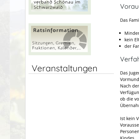
Vorau
Das Fami
Minder
kein El
der Fa
Verfa
Veranstaltungen
Das Juge
Vormunds
Nach dem 
Verfügun
ob die v
Übernahm
Ist kein
Vorausse
Personen
Kindes.