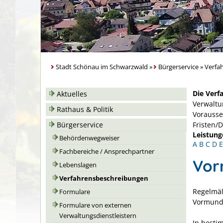
Stadt Schönau im Schwarzwald
»
Bürgerservice
»
Verfa
Die Verf
Aktuelles
Verwaltu
Rathaus & Politik
Vorausse
Bürgerservice
Fristen/
Leistung
Behördenwegweiser
A
B
C
D
E
Fachbereiche / Ansprechpartner
Vor
Lebenslagen
Verfahrensbeschreibungen
Regelmäß
Formulare
Vormunds
Formulare von externen
Verwaltungsdienstleistern
In besti