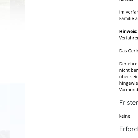
Im Verfa
Familie 
Hinweis:
Verfahre
Das Geric
Der ehre
nicht be
über sei
hingewie
Vormunds
Friste
keine
Erford