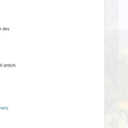
n des
 örtlich
chen)