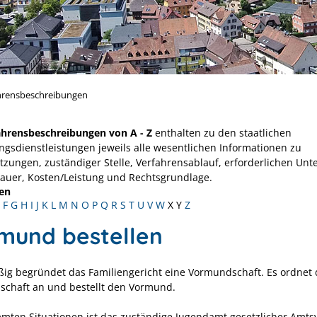
hrensbeschreibungen
ahrensbeschreibungen von A - Z
enthalten zu den staatlichen
ngsdienstleistungen jeweils alle wesentlichen Informationen zu
tzungen, zuständiger Stelle, Verfahrensablauf, erforderlichen Unt
Dauer, Kosten/Leistung und Rechtsgrundlage.
en
F
G
H
I
J
K
L
M
N
O
P
Q
R
S
T
U
V
W
X
Y
Z
mund bestellen
ig begründet das Familiengericht eine Vormundschaft. Es ordnet 
chaft an und bestellt den Vormund.
mmten Situationen ist das zuständige Jugendamt gesetzlicher Amt