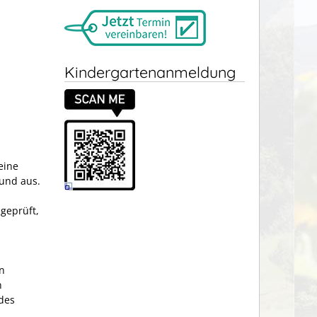
Kindergartenanmeldung
eine
mund aus.
geprüft,
n
n
 des