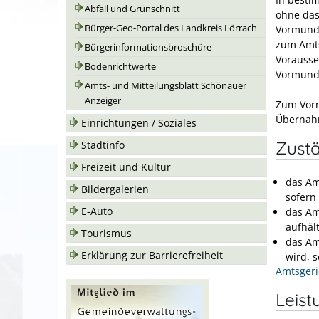
Abfall und Grünschnitt
ohne das
Bürger-Geo-Portal des Landkreis Lörrach
Vormund 
zum Amts
Bürgerinformationsbroschüre
Vorausse
Bodenrichtwerte
Vormunds
Amts- und Mitteilungsblatt Schönauer
Anzeiger
Zum Vorm
Übernahm
Einrichtungen / Soziales
Zustä
Stadtinfo
Freizeit und Kultur
das Am
Bildergalerien
sofern
E-Auto
das Am
aufhäl
Tourismus
das Am
Erklärung zur Barrierefreiheit
wird, s
Amtsgeri
Leist