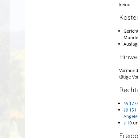
keine
Koste
Gerich
Münde
Auslag
Hinwe
Vormünde
tätige V
Recht
§§ 177
§§ 151
Angele
§ 10
u
Freig