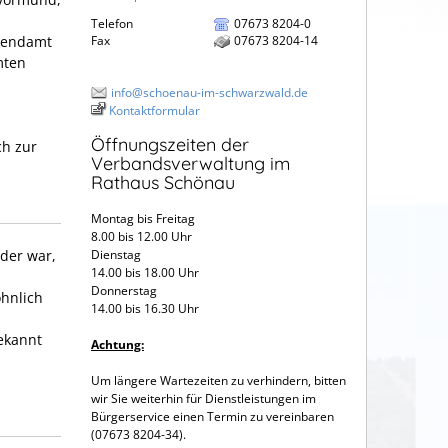
s
Telefon
07673 8204-0
ugendamt
Fax
07673 8204-14
mten
info@schoenau-im-schwarzwald.de
Kontaktformular
Öffnungszeiten der
ch zur
Verbandsverwaltung im
Rathaus Schönau
Montag bis Freitag
8.00 bis 12.00 Uhr
oder war,
Dienstag
14.00 bis 18.00 Uhr
Donnerstag
öhnlich
14.00 bis 16.30 Uhr
bekannt
Achtung:
Um längere Wartezeiten zu verhindern, bitten
wir Sie weiterhin für Dienstleistungen im
Bürgerservice einen Termin zu vereinbaren
(07673 8204-34).