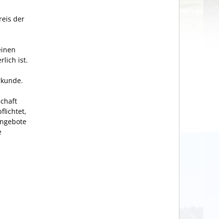
eis der
einen
lich ist.
urkunde.
chaft
lichtet,
angebote
e