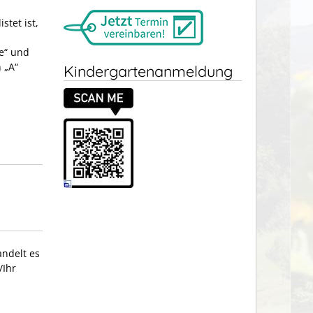
stet ist,
he“ und
 „A“
Kindergartenanmeldung
andelt es
/Ihr