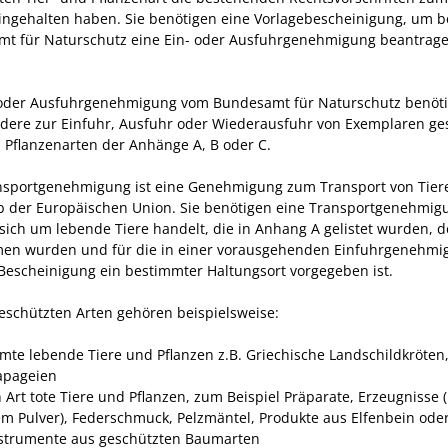
eingehalten haben. Sie benötigen eine Vorlagebescheinigung, um 
t für Naturschutz eine Ein- oder Ausfuhrgenehmigung beantrag
 oder Ausfuhrgenehmigung vom Bundesamt für Naturschutz benöti
dere zur Einfuhr, Ausfuhr oder Wiederausfuhr von Exemplaren ge
d Pflanzenarten der Anhänge A, B oder C.
nsportgenehmigung ist eine Genehmigung zum Transport von Tier
b der Europäischen Union. Sie benötigen eine Transportgenehmig
sich um lebende Tiere handelt, die in Anhang A gelistet wurden, d
n wurden und für die in einer vorausgehenden Einfuhrgenehmi
Bescheinigung ein bestimmter Haltungsort vorgegeben ist.
eschützten Arten gehören beispielsweise:
mte lebende Tiere und Pflanzen z.B. Griechische Landschildkröten
apageien
h Art tote Tiere und Pflanzen, zum Beispiel Präparate, Erzeugnisse 
m Pulver), Federschmuck, Pelzmäntel, Produkte aus Elfenbein ode
strumente aus geschützten Baumarten