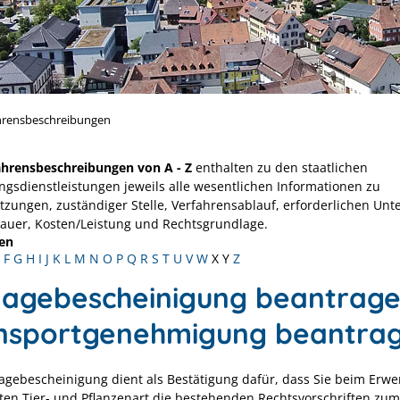
hrensbeschreibungen
ahrensbeschreibungen von A - Z
enthalten zu den staatlichen
ngsdienstleistungen jeweils alle wesentlichen Informationen zu
tzungen, zuständiger Stelle, Verfahrensablauf, erforderlichen Unt
Dauer, Kosten/Leistung und Rechtsgrundlage.
en
F
G
H
I
J
K
L
M
N
O
P
Q
R
S
T
U
V
W
X
Y
Z
lagebescheinigung beantrage
nsportgenehmigung beantra
lagebescheinigung dient als Bestätigung dafür, dass Sie beim Erwe
ten Tier- und Pflanzenart die bestehenden Rechtsvorschriften zum