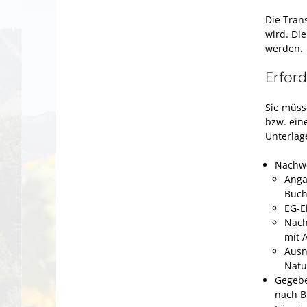
Die Tran
wird. Di
werden.
Erford
Sie müss
bzw. ein
Unterlage
Nachwe
Anga
Buch
EG-E
Nach
mit 
Ausn
Nat
Gegebe
nach B