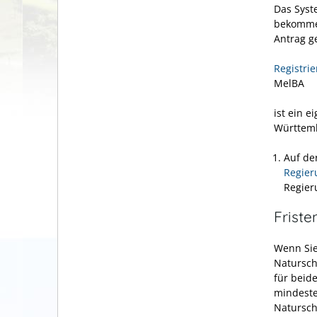
Das Syst
bekommen
Antrag g
Registri
MelBA
ist ein 
Württem
Auf de
Regier
Regier
Friste
Wenn Sie
Natursch
für beid
mindeste
Natursch