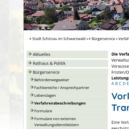
Stadt Schönau im Schwarzwald
»
Bürgerservice
»
Verfa
Die Verf
Aktuelles
Verwaltu
Rathaus & Politik
Vorausse
Bürgerservice
Fristen/
Leistung
Behördenwegweiser
A
B
C
D
E
Fachbereiche / Ansprechpartner
Vor
Lebenslagen
Verfahrensbeschreibungen
Tra
Formulare
Formulare von externen
Eine Vor
Verwaltungsdienstleistern
geschütz