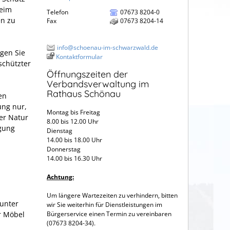
beim
Telefon
07673 8204-0
en zu
Fax
07673 8204-14
info@schoenau-im-schwarzwald.de
gen Sie
Kontaktformular
schützter
Öffnungszeiten der
Verbandsverwaltung im
Rathaus Schönau
en
ung nur,
Montag bis Freitag
er Natur
8.00 bis 12.00 Uhr
gung
Dienstag
14.00 bis 18.00 Uhr
Donnerstag
14.00 bis 16.30 Uhr
Achtung:
,
Um längere Wartezeiten zu verhindern, bitten
(unter
wir Sie weiterhin für Dienstleistungen im
r Möbel
Bürgerservice einen Termin zu vereinbaren
(07673 8204-34).