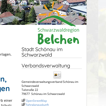
Stadt Schönau im
Schwarzwald
erlagen,
Verbandsverwaltung
n,
Gemeindeverwaltungsverband Schönau im
gen
Schwarzwald
Talstraße 22
79677
Schönau im Schwarzwald
rb einer
OpenStreetMap
Fahrplanauskunft
 Schutz