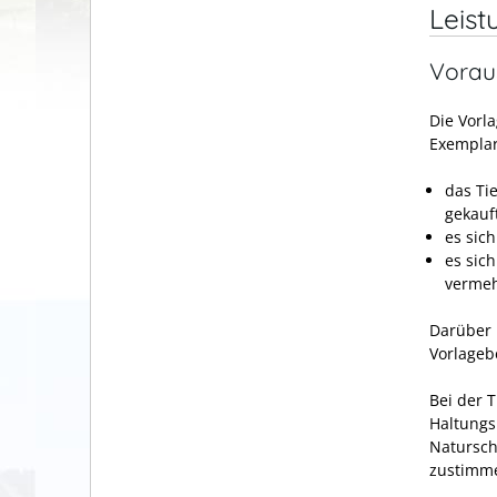
Leist
Vorau
Die Vorl
Exemplar
das Ti
gekauf
es sic
es sic
vermeh
Darüber 
Vorlageb
Bei der
Haltung
Natursch
zustimm