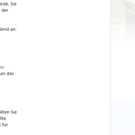
rde. Sie
 der
ßend an:
en
 an das
lten Sie
lte
 für