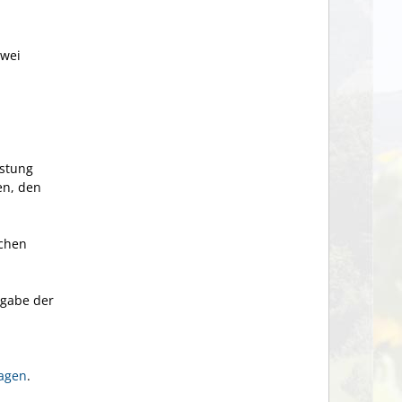
zwei
istung
en, den
ichen
ngabe der
agen
.