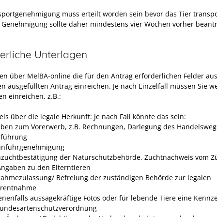
sportgenehmigung muss erteilt worden sein bevor das Tier transpo
e Genehmigung sollte daher mindestens vier Wochen vorher beant
erliche Unterlagen
en über MelBA-online die für den Antrag erforderlichen Felder aus
en ausgefüllten Antrag einreichen. Je nach Einzelfall müssen Sie w
n einreichen, z.B.:
is über die legale Herkunft: Je nach Fall könnte das sein:
ben zum Vorerwerb, z.B. Rechnungen, Darlegung des Handelsweg
führung
infuhrgenehmigung
zuchtbestätigung der Naturschutzbehörde, Zuchtnachweis vom Z
Angaben zu den Elterntieren
ahmezulassung/ Befreiung der zuständigen Behörde zur legalen
urentnahme
nenfalls aussagekräftige Fotos oder für lebende Tiere eine Kenn
undesartenschutzverordnung