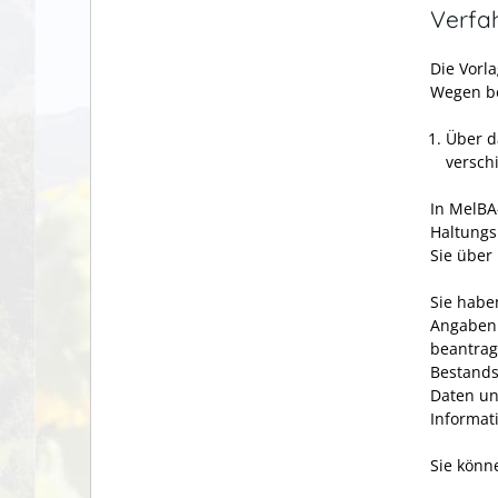
Verfa
Die Vorl
Wegen be
Über d
versch
In MelBA
Haltungs
Sie über
Sie habe
Angaben 
beantrag
Bestands
Daten un
Informat
Sie könn