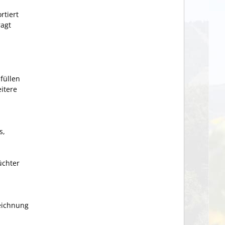
rtiert
ragt
füllen
eitere
s,
üchter
zeichnung