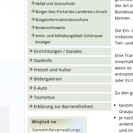
Abfall und Grünschnitt
der Art 
Bundesam
Bürger-Geo-Portal des Landkreis Lörrach
können.
Bürgerinformationsbroschüre
Bodenrichtwerte
Die Ein-
Amts- und Mitteilungsblatt Schönauer
insbeson
Anzeiger
Tier- un
Einrichtungen / Soziales
Eine Tra
Stadtinfo
innerhal
wenn es 
Freizeit und Kultur
entnomme
Bildergalerien
oder EU-
E-Auto
Zu den g
Tourismus
bestim
Erklärung zur Barrierefreiheit
Graup
je nac
andere
und In