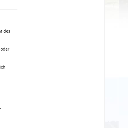
ät des
 oder
ich
r