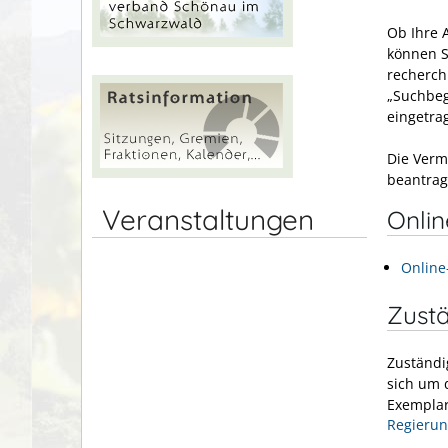
Ob Ihre A
können S
recherch
„Suchbegr
eingetra
Die Verm
beantrag
Veranstaltungen
Onli
Online
Zustä
Zuständi
sich um 
Exemplar
Regierun