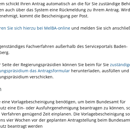
em schickt Ihren Antrag automatisch an die für Sie zuständige Behö
 auch über das System eine Rückmeldung zu Ihrem Antrag. Wird
enehmigt, kommt die Bescheinigung per Post.
eren Sie sich hierzu bei MelBA-online
und melden Sie sich anschlie
eigenständiges Fachverfahren außerhalb des Serviceportals Baden-
berg.
r Seite der Regierungspräsidien können Sie beim für Sie
zuständig
ungspräsidium das Antragsformular
herunterladen, ausfüllen und
ungspräsidium verschicken.
n
 eine Vorlagebescheinigung benötigen, um beim Bundesamt für
utz eine Ein- oder Ausfuhrgenehmigung beantragen zu können, sol
e Verfahren genügend Zeit einplanen. Die Vorlagebescheinigung sol
ns vier Wochen vor der geplanten Antragstellung beim
Bundesamt
utz
beantragt werden