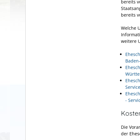
bereits 
Staatsan
bereits 
Welche U
Informati
weitere 
Ehesch
Baden
Ehesch
Württ
Ehesch
Servic
Ehesch
- Serv
Koste
Die Vora
der Ehes