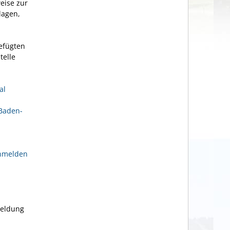
eise zur
lagen,
efügten
telle
al
 Baden-
anmelden
meldung