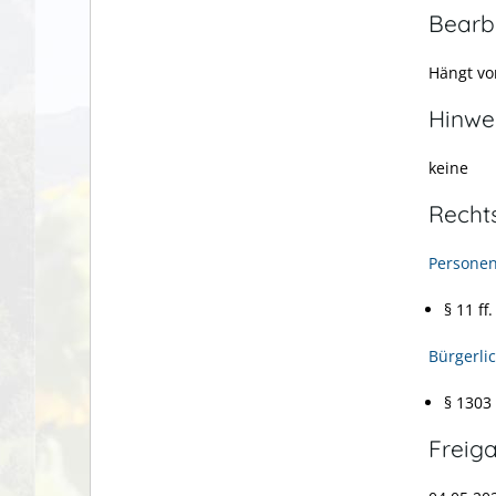
Bearb
Hängt vo
Hinwe
keine
Recht
Personen
§ 11 f
Bürgerli
§ 1303 
Freig