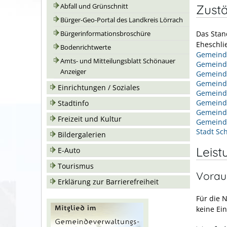
Zustä
Abfall und Grünschnitt
Bürger-Geo-Portal des Landkreis Lörrach
Das Stan
Bürgerinformationsbroschüre
Eheschli
Bodenrichtwerte
Gemeinde
Amts- und Mitteilungsblatt Schönauer
Gemeind
Anzeiger
Gemeind
Gemeind
Einrichtungen / Soziales
Gemeind
Gemeind
Stadtinfo
Gemein
Freizeit und Kultur
Gemeind
Stadt Sc
Bildergalerien
Leist
E-Auto
Tourismus
Vorau
Erklärung zur Barrierefreiheit
Für die 
keine Ei