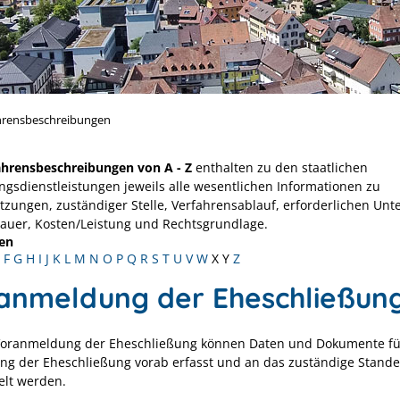
hrensbeschreibungen
ahrensbeschreibungen von A - Z
enthalten zu den staatlichen
ngsdienstleistungen jeweils alle wesentlichen Informationen zu
tzungen, zuständiger Stelle, Verfahrensablauf, erforderlichen Unt
Dauer, Kosten/Leistung und Rechtsgrundlage.
en
F
G
H
I
J
K
L
M
N
O
P
Q
R
S
T
U
V
W
X
Y
Z
anmeldung der Eheschließun
Voranmeldung der Eheschließung können Daten und Dokumente fü
g der Eheschließung vorab erfasst und an das zuständige Stand
elt werden.