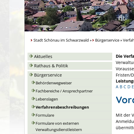
Stadt Schönau im Schwarzwald
»
Bürgerservice
»
Verfa
Die Verf
Aktuelles
Verwaltu
Rathaus & Politik
Vorausse
Bürgerservice
Fristen/
Leistung
Behördenwegweiser
A
B
C
D
E
Fachbereiche / Ansprechpartner
Vor
Lebenslagen
Verfahrensbeschreibungen
Mit der 
Formulare
Anmeldun
Formulare von externen
übermitt
Verwaltungsdienstleistern