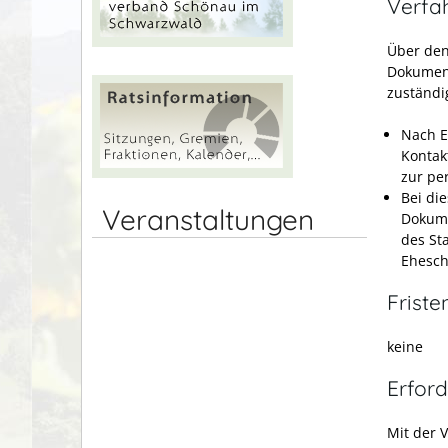
Verfa
Über den
Dokument
zuständi
Nach E
Kontak
zur pe
Bei di
Veranstaltungen
Dokume
des St
Ehesch
Friste
keine
Erford
Mit der 