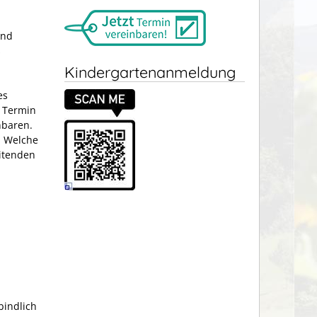
und
s
Kindergartenanmeldung
es
n Termin
nbaren.
. Welche
eitenden
bindlich