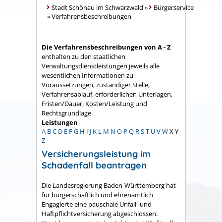
Stadt Schönau im Schwarzwald
»
Bürgerservice
»
Verfahrensbeschreibungen
Die Verfahrensbeschreibungen von A - Z
enthalten zu den staatlichen
Verwaltungsdienstleistungen jeweils alle
wesentlichen Informationen zu
Voraussetzungen, zuständiger Stelle,
Verfahrensablauf, erforderlichen Unterlagen,
Fristen/Dauer, Kosten/Leistung und
Rechtsgrundlage.
Leistungen
A
B
C
D
E
F
G
H
I
J
K
L
M
N
O
P
Q
R
S
T
U
V
W
X
Y
Z
Versicherungsleistung im
Schadenfall beantragen
Die Landesregierung Baden-Württemberg hat
für bürgerschaftlich und ehrenamtlich
Engagierte eine pauschale Unfall- und
Haftpflichtversicherung abgeschlossen.