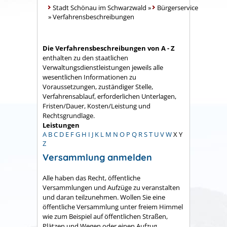
Stadt Schönau im Schwarzwald
»
Bürgerservice
»
Verfahrensbeschreibungen
Die Verfahrensbeschreibungen von A - Z
enthalten zu den staatlichen
Verwaltungsdienstleistungen jeweils alle
wesentlichen Informationen zu
Voraussetzungen, zuständiger Stelle,
Verfahrensablauf, erforderlichen Unterlagen,
Fristen/Dauer, Kosten/Leistung und
Rechtsgrundlage.
Leistungen
A
B
C
D
E
F
G
H
I
J
K
L
M
N
O
P
Q
R
S
T
U
V
W
X
Y
Z
Versammlung anmelden
Alle haben das Recht, öffentliche
Versammlungen und Aufzüge zu veranstalten
und daran teilzunehmen. Wollen Sie eine
öffentliche Versammlung unter freiem Himmel
wie zum Beispiel auf öffentlichen Straßen,
Plätzen und Wegen oder einen Aufzug