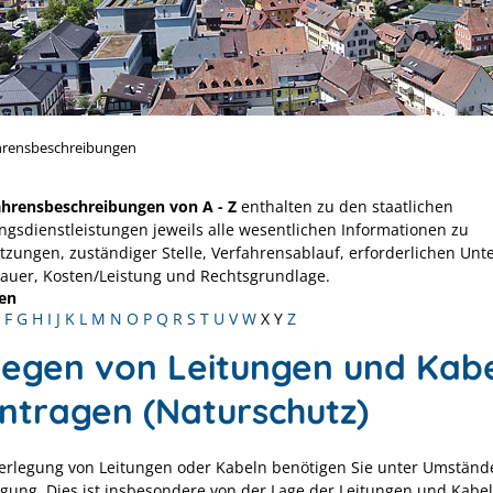
hrensbeschreibungen
ahrensbeschreibungen von A - Z
enthalten zu den staatlichen
ngsdienstleistungen jeweils alle wesentlichen Informationen zu
tzungen, zuständiger Stelle, Verfahrensablauf, erforderlichen Unt
Dauer, Kosten/Leistung und Rechtsgrundlage.
en
F
G
H
I
J
K
L
M
N
O
P
Q
R
S
T
U
V
W
X
Y
Z
legen von Leitungen und Kab
ntragen (Naturschutz)
Verlegung von Leitungen oder Kabeln benötigen Sie unter Umständ
ung. Dies ist insbesondere von der Lage der Leitungen und Kabel