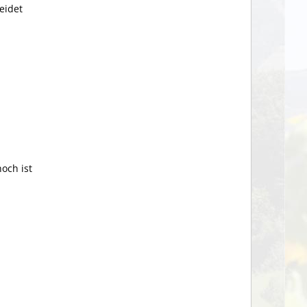
eidet
och ist