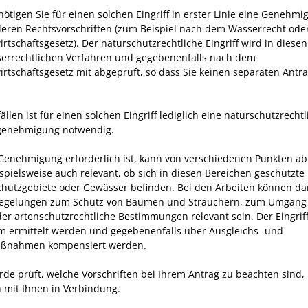
nötigen Sie für einen solchen Eingriff in erster Linie eine Genehmi
eren Rechtsvorschriften (zum Beispiel nach dem Wasserrecht ode
rtschaftsgesetz). Der naturschutzrechtliche Eingriff wird in diesen
errechtlichen Verfahren und gegebenenfalls nach dem
irtschaftsgesetz mit abgeprüft, so dass Sie keinen separaten Antra
fällen ist für einen solchen Eingriff lediglich eine naturschutzrecht
sgenehmigung notwendig.
Genehmigung erforderlich ist, kann von verschiedenen Punkten a
ispielsweise auch relevant, ob sich in diesen Bereichen geschützte
hutzgebiete oder Gewässer befinden. Bei den Arbeiten können da
Regelungen zum Schutz von Bäumen und Sträuchern, zum Umgang
er artenschutzrechtliche Bestimmungen relevant sein. Der Eingrif
 ermittelt werden und gegebenenfalls über Ausgleichs- und
aßnahmen kompensiert werden.
rde prüft, welche Vorschriften bei Ihrem Antrag zu beachten sind,
h mit Ihnen in Verbindung.