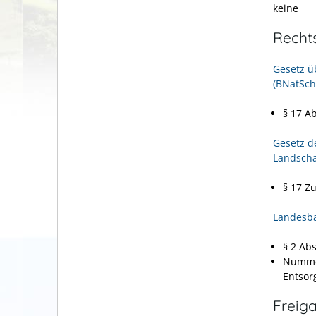
keine
Recht
Gesetz ü
(BNatSch
§ 17 A
Gesetz d
Landscha
§ 17 Z
Landesb
§ 2 Ab
Nummer
Entsor
Freig