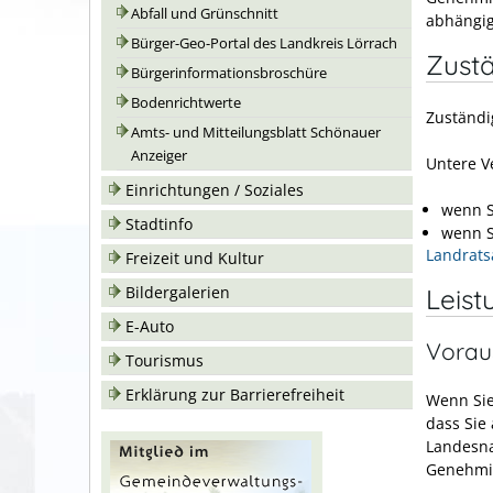
Abfall und Grünschnitt
abhängig
Bürger-Geo-Portal des Landkreis Lörrach
Zustä
Bürgerinformationsbroschüre
Bodenrichtwerte
Zuständi
Amts- und Mitteilungsblatt Schönauer
Anzeiger
Untere V
Einrichtungen / Soziales
wenn S
Stadtinfo
wenn S
Landrats
Freizeit und Kultur
Leist
Bildergalerien
E-Auto
Vorau
Tourismus
Erklärung zur Barrierefreiheit
Wenn Sie
dass Sie
Landesna
Genehmi