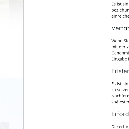
Es ist s
beziehun
einreich
Verfa
Wenn Sie
mit der 
Genehmig
Eingabe 
Friste
Es ist si
zu setze
Nachford
späteste
Erford
Die erfo