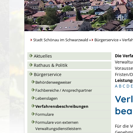
Stadt Schönau im Schwarzwald
»
Bürgerservice
»
Verfa
Die Verf
Aktuelles
Verwaltu
Rathaus & Politik
Vorausse
Bürgerservice
Fristen/
Leistung
Behördenwegweiser
A
B
C
D
E
Fachbereiche / Ansprechpartner
Ver
Lebenslagen
Verfahrensbeschreibungen
bea
Formulare
Formulare von externen
Für die 
Verwaltungsdienstleistern
Genehmig