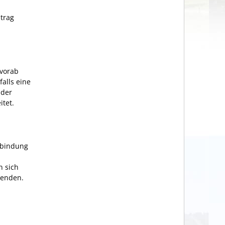
trag
 vorab
alls eine
 der
itet.
erbindung
n sich
wenden.