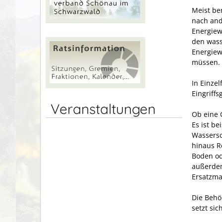
Meist be
nach and
Energiewi
den wass
Energiew
müssen.
In Einzel
Eingriff
Veranstaltungen
Ob eine 
Es ist be
Wassersc
hinaus 
Boden od
außerdem
Ersatzm
Die Behö
setzt sic