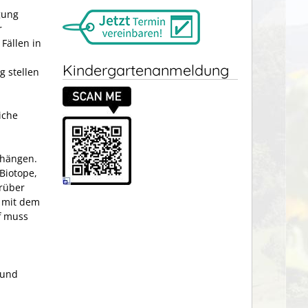
gung
r
 Fällen in
Kindergartenanmeldung
g stellen
liche
bhängen.
 Biotope,
rüber
 mit dem
f muss
 und