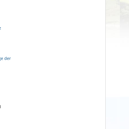
z
ge der
d