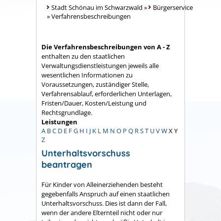
Stadt Schönau im Schwarzwald
»
Bürgerservice
»
Verfahrensbeschreibungen
Die Verfahrensbeschreibungen von A - Z
enthalten zu den staatlichen
Verwaltungsdienstleistungen jeweils alle
wesentlichen Informationen zu
Voraussetzungen, zuständiger Stelle,
Verfahrensablauf, erforderlichen Unterlagen,
Fristen/Dauer, Kosten/Leistung und
Rechtsgrundlage.
Leistungen
A
B
C
D
E
F
G
H
I
J
K
L
M
N
O
P
Q
R
S
T
U
V
W
X
Y
Z
Unterhaltsvorschuss
beantragen
Für Kinder von Alleinerziehenden besteht
gegebenfalls Anspruch auf einen staatlichen
Unterhaltsvorschuss. Dies ist dann der Fall,
wenn
der andere Elternteil nicht oder nur