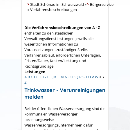
Stadt Schönau im Schwarzwald
»
Bürgerservice
»
Verfahrensbeschreibungen
Die Verfahrensbeschreibungen von A - Z
enthalten zu den staatlichen
Verwaltungsdienstleistungen jeweils alle
wesentlichen Informationen zu
Voraussetzungen, zuständiger Stelle,
Verfahrensablauf, erforderlichen Unterlagen,
Fristen/Dauer, Kosten/Leistung und
Rechtsgrundlage.
Leistungen
A
B
C
D
E
F
G
H
I
J
K
L
M
N
O
P
Q
R
S
T
U
V
W
X
Y
Z
Trinkwasser - Verunreinigungen
melden
Bei der öffentlichen Wasserversorgung sind die
kommunalen Wasserversorger
beziehungsweise
Wasserversorgungsunternehmen dafür