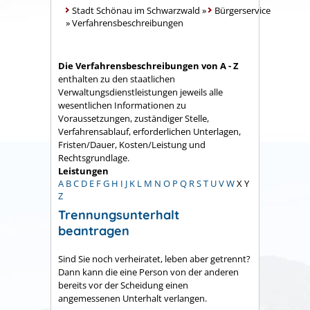
Stadt Schönau im Schwarzwald
»
Bürgerservice
»
Verfahrensbeschreibungen
Die Verfahrensbeschreibungen von A - Z
enthalten zu den staatlichen
Verwaltungsdienstleistungen jeweils alle
wesentlichen Informationen zu
Voraussetzungen, zuständiger Stelle,
Verfahrensablauf, erforderlichen Unterlagen,
Fristen/Dauer, Kosten/Leistung und
Rechtsgrundlage.
Leistungen
A
B
C
D
E
F
G
H
I
J
K
L
M
N
O
P
Q
R
S
T
U
V
W
X
Y
Z
Trennungsunterhalt
beantragen
Sind Sie noch verheiratet, leben aber getrennt?
Dann kann die eine Person von der anderen
bereits vor der Scheidung einen
angemessenen Unterhalt verlangen.